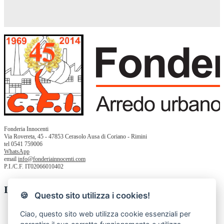
Fonderia Innocenti
Via Rovereta, 45 - 47853 Cerasolo Ausa di Coriano - Rimini
tel 0541 759006
WhatsApp
email
info@fonderiainnocenti.com
P.I./C.F. IT02066010402
Informazioni
🍪 Questo sito utilizza i cookies!
Chi siamo
Ciao, questo sito web utilizza cookie essenziali per
Privacy Policy