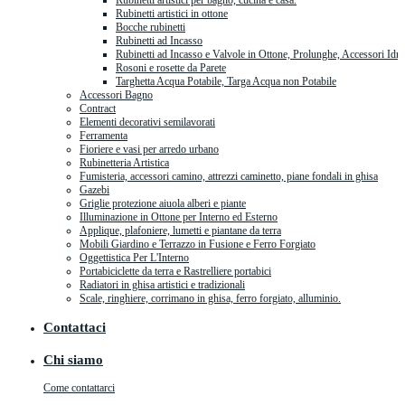
Rubinetti artistici per bagno, cucina e casa.
Rubinetti artistici in ottone
Bocche rubinetti
Rubinetti ad Incasso
Rubinetti ad Incasso e Valvole in Ottone, Prolunghe, Accessori Idra
Rosoni e rosette da Parete
Targhetta Acqua Potabile, Targa Acqua non Potabile
Accessori Bagno
Contract
Elementi decorativi semilavorati
Ferramenta
Fioriere e vasi per arredo urbano
Rubinetteria Artistica
Fumisteria, accessori camino, attrezzi caminetto, piane fondali in ghisa
Gazebi
Griglie protezione aiuola alberi e piante
Illuminazione in Ottone per Interno ed Esterno
Applique, plafoniere, lumetti e piantane da terra
Mobili Giardino e Terrazzo in Fusione e Ferro Forgiato
Oggettistica Per L'Interno
Portabiciclette da terra e Rastrelliere portabici
Radiatori in ghisa artistici e tradizionali
Scale, ringhiere, corrimano in ghisa, ferro forgiato, alluminio.
Contattaci
Chi siamo
Come contattarci