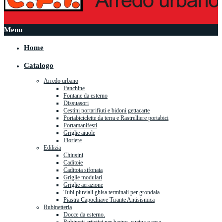
Menu
Home
Catalogo
Arredo urbano
Panchine
Fontane da esterno
Dissuasori
Cestini portarifiuti e bidoni gettacarte
Portabiciclette da terra e Rastrelliere portabici
Portamanifesti
Griglie aiuole
Fioriere
Edilizia
Chiusini
Caditoie
Caditoia sifonata
Griglie modulari
Griglie aerazione
Tubi pluviali ghisa terminali per grondaia
Piastra Capochiave Tirante Antisismica
Rubinetteria
Docce da esterno.