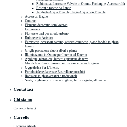
Rubinetti ad Incasso e Valvole in Ottone, Prolunghe, Accessori Idra
Rosoni e rosette da Parete
Targhetta Acqua Potabile, Targa Acqua non Potabile
Accessori Bagno
Contract
Elementi decorativi semilavorati
Ferramenta
Fioriere e vasi per arredo urbano
Rubinetteria Artistica
Fumisteria, accessori camino, attrezzi caminetto, piane fondali in ghisa
Gazebi
Griglie protezione aiuola alberi e piante
Illuminazione in Ottone per Interno ed Esterno
Applique, plafoniere, lumetti e piantane da terra
Mobili Giardino e Terrazzo in Fusione e Ferro Forgiato
Oggettistica Per L'Interno
Portabiciclette da terra e Rastrelliere portabici
Radiatori in ghisa artistici e tradizionali
Scale, ringhiere, corrimano in ghisa, ferro forgiato, alluminio.
Contattaci
Chi siamo
Come contattarci
Carrello
Compara articoli