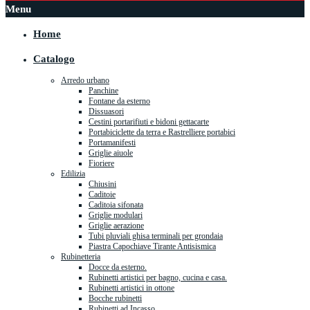
Menu
Home
Catalogo
Arredo urbano
Panchine
Fontane da esterno
Dissuasori
Cestini portarifiuti e bidoni gettacarte
Portabiciclette da terra e Rastrelliere portabici
Portamanifesti
Griglie aiuole
Fioriere
Edilizia
Chiusini
Caditoie
Caditoia sifonata
Griglie modulari
Griglie aerazione
Tubi pluviali ghisa terminali per grondaia
Piastra Capochiave Tirante Antisismica
Rubinetteria
Docce da esterno.
Rubinetti artistici per bagno, cucina e casa.
Rubinetti artistici in ottone
Bocche rubinetti
Rubinetti ad Incasso