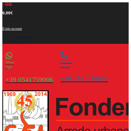
0
0,00€
Il carrello è vuoto!
Il mio account
Registrazione
Accesso
Servizio
Whats
Clienti
App
+39 0541759006
+39 0541759006