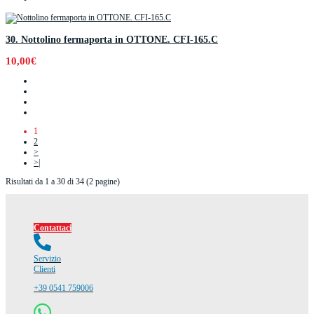
30. Nottolino fermaporta in OTTONE. CFI-165.C
10,00€
1
2
>
>|
Risultati da 1 a 30 di 34 (2 pagine)
Contattaci
Servizio
Clienti
+39 0541 759006