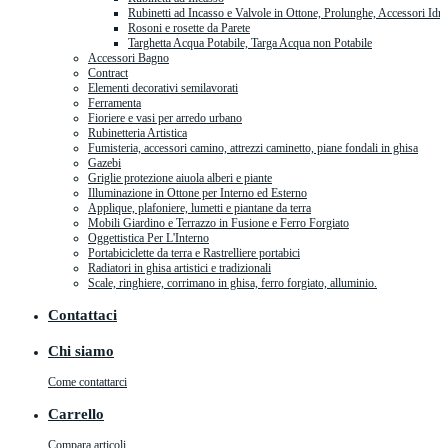
Rubinetti ad Incasso e Valvole in Ottone, Prolunghe, Accessori Idra
Rosoni e rosette da Parete
Targhetta Acqua Potabile, Targa Acqua non Potabile
Accessori Bagno
Contract
Elementi decorativi semilavorati
Ferramenta
Fioriere e vasi per arredo urbano
Rubinetteria Artistica
Fumisteria, accessori camino, attrezzi caminetto, piane fondali in ghisa
Gazebi
Griglie protezione aiuola alberi e piante
Illuminazione in Ottone per Interno ed Esterno
Applique, plafoniere, lumetti e piantane da terra
Mobili Giardino e Terrazzo in Fusione e Ferro Forgiato
Oggettistica Per L'Interno
Portabiciclette da terra e Rastrelliere portabici
Radiatori in ghisa artistici e tradizionali
Scale, ringhiere, corrimano in ghisa, ferro forgiato, alluminio.
Contattaci
Chi siamo
Come contattarci
Carrello
Compara articoli