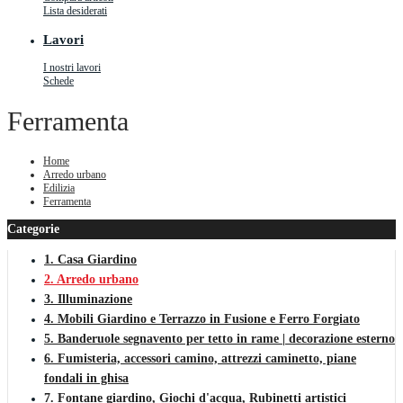
Lista desiderati
Lavori
I nostri lavori
Schede
Ferramenta
Home
Arredo urbano
Edilizia
Ferramenta
Categorie
1. Casa Giardino
2. Arredo urbano
3. Illuminazione
4. Mobili Giardino e Terrazzo in Fusione e Ferro Forgiato
5. Banderuole segnavento per tetto in rame | decorazione esterno
6. Fumisteria, accessori camino, attrezzi caminetto, piane
fondali in ghisa
7. Fontane giardino, Giochi d'acqua, Rubinetti artistici