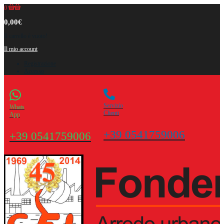
0
0,00€
Il carrello è vuoto!
Il mio account
Registrazione
Accesso
Servizio
Whats
Clienti
App
+39 0541759006
+39 0541759006