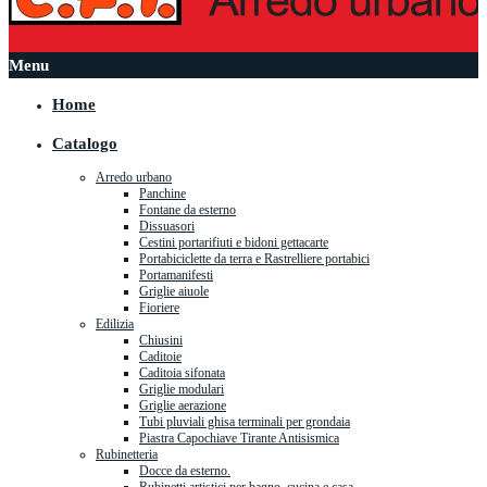
Menu
Home
Catalogo
Arredo urbano
Panchine
Fontane da esterno
Dissuasori
Cestini portarifiuti e bidoni gettacarte
Portabiciclette da terra e Rastrelliere portabici
Portamanifesti
Griglie aiuole
Fioriere
Edilizia
Chiusini
Caditoie
Caditoia sifonata
Griglie modulari
Griglie aerazione
Tubi pluviali ghisa terminali per grondaia
Piastra Capochiave Tirante Antisismica
Rubinetteria
Docce da esterno.