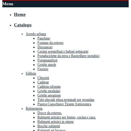
Menu
Home
Catalogo
Arredo urbano
Panchine
Fontane da esterno
Dissuasori
Cestini portarifiuti e bidoni gettacarte
Portabiciclette da terra e Rastrelliere portabici
Portamanifesti
Griglie aiuole
Fioriere
Edilizia
Chiusini
Caditoie
Caditoia sifonata
Griglie modulari
Griglie aerazione
Tubi pluviali ghisa terminali per grondaia
Piastra Capochiave Tirante Antisismica
Rubinetteria
Docce da esterno.
Rubinetti artistici per bagno, cucina e casa.
Rubinetti artistici in ottone
Bocche rubinetti
Rubinetti ad Incasso