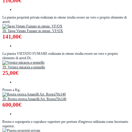
116,00€
La piastra proprietà privata realizzata in ottone risulta essere un vero e proprio elemento di
arred..
18. Targa Vietato Fumare in ottone. VF/OX
141,00€
La piastra VIETATO FUMARE realizzata in ottone risulta essere un vero e proprio
elemento di arred.Di..
19. Vernice micacea a pennello
25,00€
Prezzo a Kg..
20. Rostra storica Amarelli Art. Rostra70x140
600,00€
Rostra o sopraporta o sopraluce superiore per portone d'ingresso utilizzata come lucernario
superior..