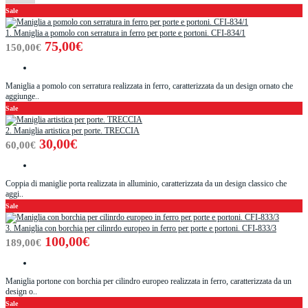
Sale
1. Maniglia a pomolo con serratura in ferro per porte e portoni. CFI-834/1
75,00€
150,00€
Maniglia a pomolo con serratura realizzata in ferro, caratterizzata da un design ornato che
aggiunge..
Sale
2. Maniglia artistica per porte. TRECCIA
30,00€
60,00€
Coppia di maniglie porta realizzata in alluminio, caratterizzata da un design classico che
aggi..
Sale
3. Maniglia con borchia per cilinrdo europeo in ferro per porte e portoni. CFI-833/3
100,00€
189,00€
Maniglia portone con borchia per cilindro europeo realizzata in ferro, caratterizzata da un
design o..
Sale