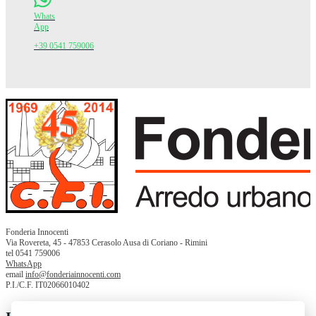
Whats
App
+39 0541 759006
Fonderia Innocenti
Via Rovereta, 45 - 47853 Cerasolo Ausa di Coriano - Rimini
tel 0541 759006
WhatsApp
email
info@fonderiainnocenti.com
P.I./C.F. IT02066010402