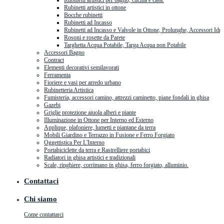
Rubinetti artistici per bagno, cucina e casa.
Rubinetti artistici in ottone
Bocche rubinetti
Rubinetti ad Incasso
Rubinetti ad Incasso e Valvole in Ottone, Prolunghe, Accessori Idra
Rosoni e rosette da Parete
Targhetta Acqua Potabile, Targa Acqua non Potabile
Accessori Bagno
Contract
Elementi decorativi semilavorati
Ferramenta
Fioriere e vasi per arredo urbano
Rubinetteria Artistica
Fumisteria, accessori camino, attrezzi caminetto, piane fondali in ghisa
Gazebi
Griglie protezione aiuola alberi e piante
Illuminazione in Ottone per Interno ed Esterno
Applique, plafoniere, lumetti e piantane da terra
Mobili Giardino e Terrazzo in Fusione e Ferro Forgiato
Oggettistica Per L'Interno
Portabiciclette da terra e Rastrelliere portabici
Radiatori in ghisa artistici e tradizionali
Scale, ringhiere, corrimano in ghisa, ferro forgiato, alluminio.
Contattaci
Chi siamo
Come contattarci