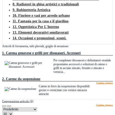
8. Radiatori in ghisa artistici e tradizionali
9. Rubinetteria Artistica
10. Fioriere e vasi per arredo urbano
11. Fantasia per la casa e il giardino
12. Oggettistica Per L'Interno
13. Elementi decorativi semilavorati
14. Occasioni e promozioni, sconti.
Articoli di ferramenta, tubi pluviali, griglie di areazione.
1. Catena genovese e grilli per dissuasori. Accessori
Per completare dissuasori e delimitatori stradale
proponiamo accessori e soluzioni di catene e
grilli in acciaio zincato, brunito e zincato e
vernicia...
2. Catene da sospensione
Continua a leggere
Catene in ferro da sospensione disponibili
grezze o vernicitate con vernice micacea
antracite
Comparazione articolo (0)
Continua a leggere