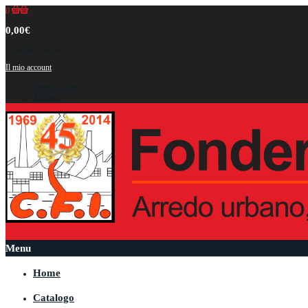
0
0,00€
Il carrello è vuoto!
Il mio account
Registrazione
Accesso
Menu
Home
Catalogo