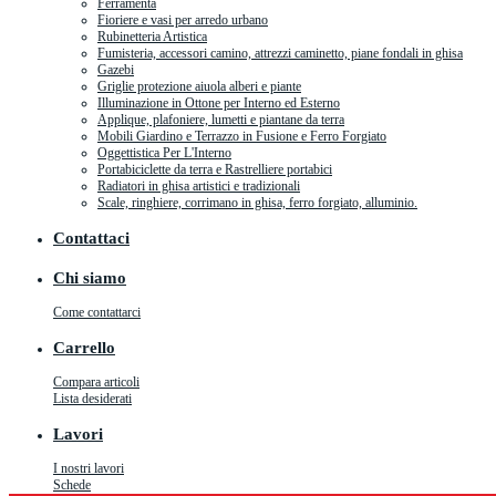
Ferramenta
Fioriere e vasi per arredo urbano
Rubinetteria Artistica
Fumisteria, accessori camino, attrezzi caminetto, piane fondali in ghisa
Gazebi
Griglie protezione aiuola alberi e piante
Illuminazione in Ottone per Interno ed Esterno
Applique, plafoniere, lumetti e piantane da terra
Mobili Giardino e Terrazzo in Fusione e Ferro Forgiato
Oggettistica Per L'Interno
Portabiciclette da terra e Rastrelliere portabici
Radiatori in ghisa artistici e tradizionali
Scale, ringhiere, corrimano in ghisa, ferro forgiato, alluminio.
Contattaci
Chi siamo
Come contattarci
Carrello
Compara articoli
Lista desiderati
Lavori
I nostri lavori
Schede