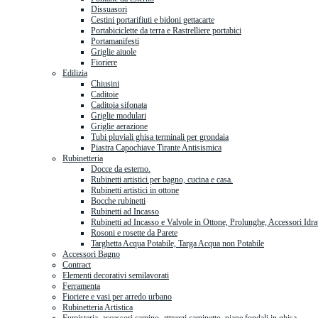
Dissuasori
Cestini portarifiuti e bidoni gettacarte
Portabiciclette da terra e Rastrelliere portabici
Portamanifesti
Griglie aiuole
Fioriere
Edilizia
Chiusini
Caditoie
Caditoia sifonata
Griglie modulari
Griglie aerazione
Tubi pluviali ghisa terminali per grondaia
Piastra Capochiave Tirante Antisismica
Rubinetteria
Docce da esterno.
Rubinetti artistici per bagno, cucina e casa.
Rubinetti artistici in ottone
Bocche rubinetti
Rubinetti ad Incasso
Rubinetti ad Incasso e Valvole in Ottone, Prolunghe, Accessori Idra
Rosoni e rosette da Parete
Targhetta Acqua Potabile, Targa Acqua non Potabile
Accessori Bagno
Contract
Elementi decorativi semilavorati
Ferramenta
Fioriere e vasi per arredo urbano
Rubinetteria Artistica