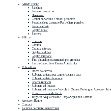
Arredo urbano
Panchine
Fontane da esterno
Dissuasori
Cestini portarifiuti e bidoni gettacarte
Portabiciclette da terra e Rastrelliere portabici
Portamanifesti
Griglie aiuole
Fioriere
Edilizia
Chiusini
Caditoie
Caditoia sifonata
Griglie modulari
Griglie aerazione
Tubi pluviali ghisa terminali per grondaia
Piastra Capochiave Tirante Antisismica
Rubinetteria
Docce da esterno.
Rubinetti artistici per bagno, cucina e casa.
Rubinetti artistici in ottone
Bocche rubinetti
Rubinetti ad Incasso
Rubinetti ad Incasso e Valvole in Ottone, Prolunghe, Accessori Idra
Rosoni e rosette da Parete
Targhetta Acqua Potabile, Targa Acqua non Potabile
Accessori Bagno
Contract
Elementi decorativi semilavorati