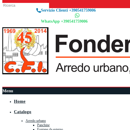
Servizio Clienti +390541759006
WhatsApp +390541759006
Menu
Home
Catalogo
Arredo urbano
Panchine
Fontane da esterno