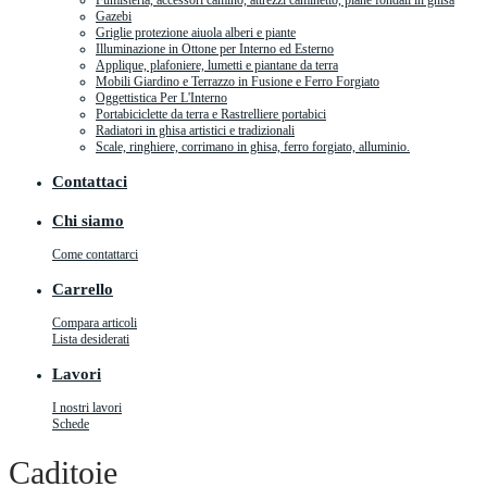
Fumisteria, accessori camino, attrezzi caminetto, piane fondali in ghisa
Gazebi
Griglie protezione aiuola alberi e piante
Illuminazione in Ottone per Interno ed Esterno
Applique, plafoniere, lumetti e piantane da terra
Mobili Giardino e Terrazzo in Fusione e Ferro Forgiato
Oggettistica Per L'Interno
Portabiciclette da terra e Rastrelliere portabici
Radiatori in ghisa artistici e tradizionali
Scale, ringhiere, corrimano in ghisa, ferro forgiato, alluminio.
Contattaci
Chi siamo
Come contattarci
Carrello
Compara articoli
Lista desiderati
Lavori
I nostri lavori
Schede
Caditoie