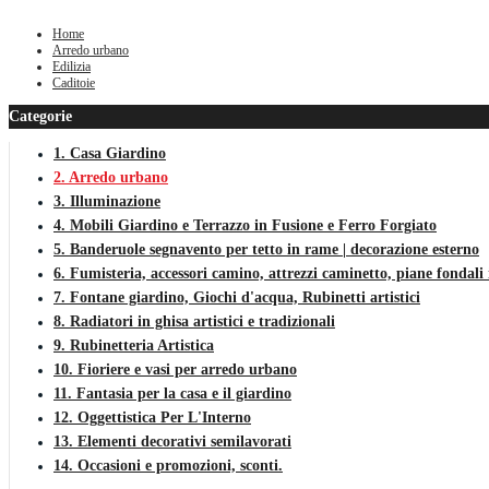
Home
Arredo urbano
Edilizia
Caditoie
Categorie
1. Casa Giardino
2. Arredo urbano
3. Illuminazione
4. Mobili Giardino e Terrazzo in Fusione e Ferro Forgiato
5. Banderuole segnavento per tetto in rame | decorazione esterno
6. Fumisteria, accessori camino, attrezzi caminetto, piane fondali 
7. Fontane giardino, Giochi d'acqua, Rubinetti artistici
8. Radiatori in ghisa artistici e tradizionali
9. Rubinetteria Artistica
10. Fioriere e vasi per arredo urbano
11. Fantasia per la casa e il giardino
12. Oggettistica Per L'Interno
13. Elementi decorativi semilavorati
14. Occasioni e promozioni, sconti.