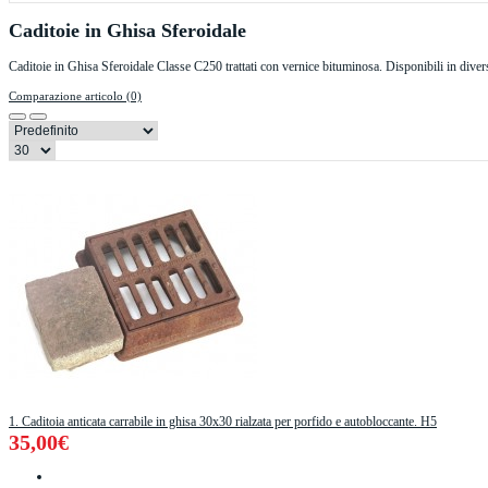
Caditoie in Ghisa Sferoidale
Caditoie in Ghisa Sferoidale Classe C250 trattati con vernice bituminosa. Disponibili in diver
Comparazione articolo (0)
1. Caditoia anticata carrabile in ghisa 30x30 rialzata per porfido e autobloccante. H5
35,00€