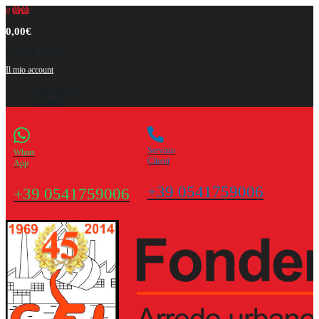
0
0,00€
Il carrello è vuoto!
Il mio account
Registrazione
Accesso
Servizio
Whats
Clienti
App
+39 0541759006
+39 0541759006