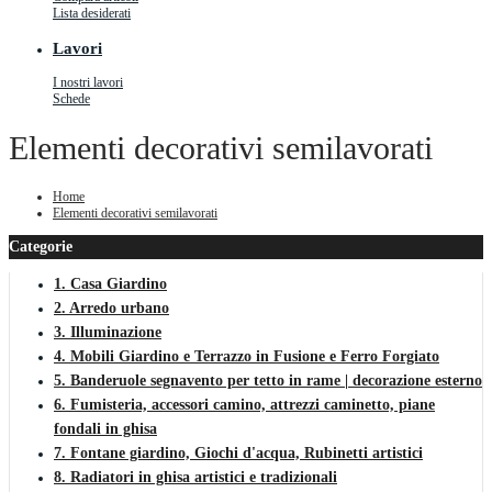
Lista desiderati
Lavori
I nostri lavori
Schede
Elementi decorativi semilavorati
Home
Elementi decorativi semilavorati
Categorie
1. Casa Giardino
2. Arredo urbano
3. Illuminazione
4. Mobili Giardino e Terrazzo in Fusione e Ferro Forgiato
5. Banderuole segnavento per tetto in rame | decorazione esterno
6. Fumisteria, accessori camino, attrezzi caminetto, piane
fondali in ghisa
7. Fontane giardino, Giochi d'acqua, Rubinetti artistici
8. Radiatori in ghisa artistici e tradizionali