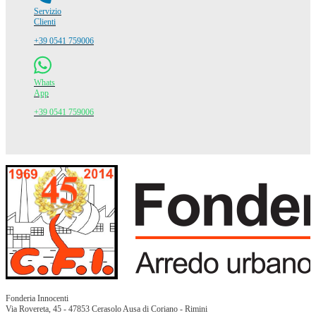
Servizio
Clienti
+39 0541 759006
Whats
App
+39 0541 759006
Fonderia Innocenti
Via Rovereta, 45 - 47853 Cerasolo Ausa di Coriano - Rimini