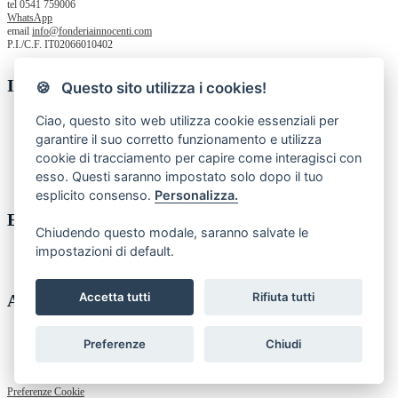
tel 0541 759006
WhatsApp
email
info@fonderiainnocenti.com
P.I./C.F. IT02066010402
Informazioni
🍪 Questo sito utilizza i cookies!
Ciao, questo sito web utilizza cookie essenziali per
Chi siamo
garantire il suo corretto funzionamento e utilizza
Privacy Policy
Termini e condizioni
cookie di tracciamento per capire come interagisci con
Contatti
esso. Questi saranno impostato solo dopo il tuo
Resi
esplicito consenso.
Personalizza.
Enti pubblici
Chiudendo questo modale, saranno salvate le
impostazioni di default.
MEPA - acquistinrete
Accetta tutti
Rifiuta tutti
Account
Account
Preferenze
Chiudi
Ordini
Newsletter
Preferenze Cookie