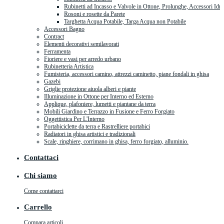
Rubinetti ad Incasso e Valvole in Ottone, Prolunghe, Accessori Idra
Rosoni e rosette da Parete
Targhetta Acqua Potabile, Targa Acqua non Potabile
Accessori Bagno
Contract
Elementi decorativi semilavorati
Ferramenta
Fioriere e vasi per arredo urbano
Rubinetteria Artistica
Fumisteria, accessori camino, attrezzi caminetto, piane fondali in ghisa
Gazebi
Griglie protezione aiuola alberi e piante
Illuminazione in Ottone per Interno ed Esterno
Applique, plafoniere, lumetti e piantane da terra
Mobili Giardino e Terrazzo in Fusione e Ferro Forgiato
Oggettistica Per L'Interno
Portabiciclette da terra e Rastrelliere portabici
Radiatori in ghisa artistici e tradizionali
Scale, ringhiere, corrimano in ghisa, ferro forgiato, alluminio.
Contattaci
Chi siamo
Come contattarci
Carrello
Compara articoli