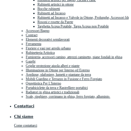
Rubinetti artistici per bagno, cucina e casa.
Rubinetti artistici in ottone
Bocche rubinetti
Rubinetti ad Incasso
Rubinetti ad Incasso e Valvole in Ottone, Prolunghe, Accessori Idra
Rosoni e rosette da Parete
Targhetta Acqua Potabile, Targa Acqua non Potabile
Accessori Bagno
Contract
Elementi decorativi semilavorati
Ferramenta
Fioriere e vasi per arredo urbano
Rubinetteria Artistica
Fumisteria, accessori camino, attrezzi caminetto, piane fondali in ghisa
Gazebi
Griglie protezione aiuola alberi e piante
Illuminazione in Ottone per Interno ed Esterno
Applique, plafoniere, lumetti e piantane da terra
Mobili Giardino e Terrazzo in Fusione e Ferro Forgiato
Oggettistica Per L'Interno
Portabiciclette da terra e Rastrelliere portabici
Radiatori in ghisa artistici e tradizionali
Scale, ringhiere, corrimano in ghisa, ferro forgiato, alluminio.
Contattaci
Chi siamo
Come contattarci