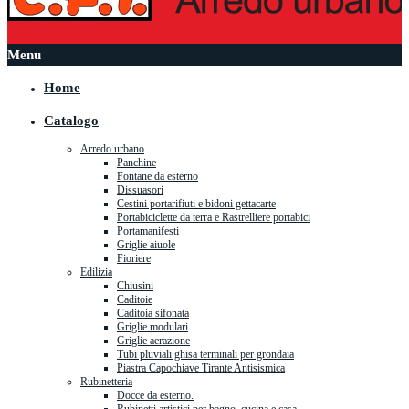
Menu
Home
Catalogo
Arredo urbano
Panchine
Fontane da esterno
Dissuasori
Cestini portarifiuti e bidoni gettacarte
Portabiciclette da terra e Rastrelliere portabici
Portamanifesti
Griglie aiuole
Fioriere
Edilizia
Chiusini
Caditoie
Caditoia sifonata
Griglie modulari
Griglie aerazione
Tubi pluviali ghisa terminali per grondaia
Piastra Capochiave Tirante Antisismica
Rubinetteria
Docce da esterno.