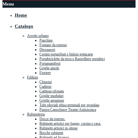
Menu
Home
Catalogo
Arredo urbano
Panchine
Fontane da esterno
Dissuasori
Cestini portarifiuti e bidoni gettacarte
Portabiciclette da terra e Rastrelliere portabici
Portamanifesti
Griglie aiuole
Fioriere
Edilizia
Chiusini
Caditoie
Caditoia sifonata
Griglie modulari
Griglie aerazione
Tubi pluviali ghisa terminali per grondaia
Piastra Capochiave Tirante Antisismica
Rubinetteria
Docce da esterno.
Rubinetti artistici per bagno, cucina e casa.
Rubinetti artistici in ottone
Bocche rubinetti
Rubinetti ad Incasso