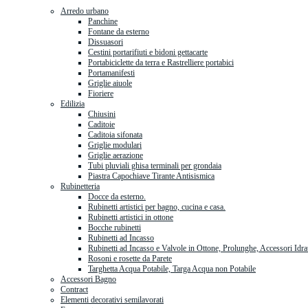
Arredo urbano
Panchine
Fontane da esterno
Dissuasori
Cestini portarifiuti e bidoni gettacarte
Portabiciclette da terra e Rastrelliere portabici
Portamanifesti
Griglie aiuole
Fioriere
Edilizia
Chiusini
Caditoie
Caditoia sifonata
Griglie modulari
Griglie aerazione
Tubi pluviali ghisa terminali per grondaia
Piastra Capochiave Tirante Antisismica
Rubinetteria
Docce da esterno.
Rubinetti artistici per bagno, cucina e casa.
Rubinetti artistici in ottone
Bocche rubinetti
Rubinetti ad Incasso
Rubinetti ad Incasso e Valvole in Ottone, Prolunghe, Accessori Idra
Rosoni e rosette da Parete
Targhetta Acqua Potabile, Targa Acqua non Potabile
Accessori Bagno
Contract
Elementi decorativi semilavorati