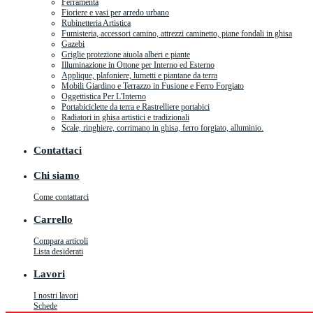
Ferramenta
Fioriere e vasi per arredo urbano
Rubinetteria Artistica
Fumisteria, accessori camino, attrezzi caminetto, piane fondali in ghisa
Gazebi
Griglie protezione aiuola alberi e piante
Illuminazione in Ottone per Interno ed Esterno
Applique, plafoniere, lumetti e piantane da terra
Mobili Giardino e Terrazzo in Fusione e Ferro Forgiato
Oggettistica Per L'Interno
Portabiciclette da terra e Rastrelliere portabici
Radiatori in ghisa artistici e tradizionali
Scale, ringhiere, corrimano in ghisa, ferro forgiato, alluminio.
Contattaci
Chi siamo
Come contattarci
Carrello
Compara articoli
Lista desiderati
Lavori
I nostri lavori
Schede