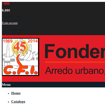
0
0,00€
Il carrello è vuoto!
Il mio account
Registrazione
Accesso
Menu
Home
Catalogo