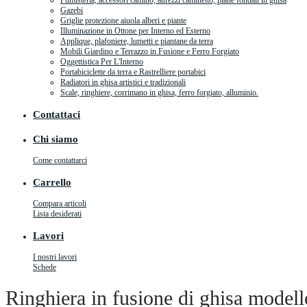
Fumisteria, accessori camino, attrezzi caminetto, piane fondali in ghisa
Gazebi
Griglie protezione aiuola alberi e piante
Illuminazione in Ottone per Interno ed Esterno
Applique, plafoniere, lumetti e piantane da terra
Mobili Giardino e Terrazzo in Fusione e Ferro Forgiato
Oggettistica Per L'Interno
Portabiciclette da terra e Rastrelliere portabici
Radiatori in ghisa artistici e tradizionali
Scale, ringhiere, corrimano in ghisa, ferro forgiato, alluminio.
Contattaci
Chi siamo
Come contattarci
Carrello
Compara articoli
Lista desiderati
Lavori
I nostri lavori
Schede
Ringhiera in fusione di ghisa model