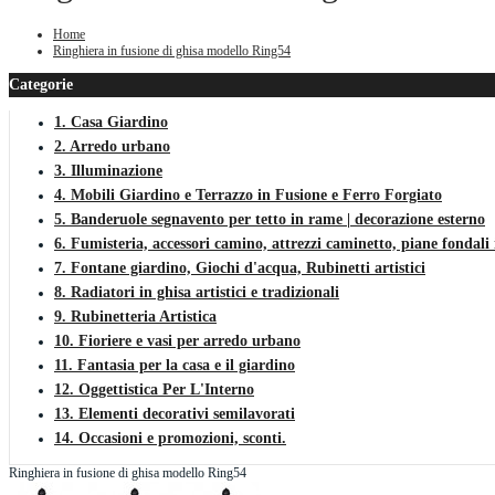
Home
Ringhiera in fusione di ghisa modello Ring54
Categorie
1. Casa Giardino
2. Arredo urbano
3. Illuminazione
4. Mobili Giardino e Terrazzo in Fusione e Ferro Forgiato
5. Banderuole segnavento per tetto in rame | decorazione esterno
6. Fumisteria, accessori camino, attrezzi caminetto, piane fondali 
7. Fontane giardino, Giochi d'acqua, Rubinetti artistici
8. Radiatori in ghisa artistici e tradizionali
9. Rubinetteria Artistica
10. Fioriere e vasi per arredo urbano
11. Fantasia per la casa e il giardino
12. Oggettistica Per L'Interno
13. Elementi decorativi semilavorati
14. Occasioni e promozioni, sconti.
Ringhiera in fusione di ghisa modello Ring54