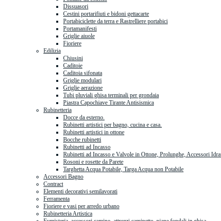
Dissuasori
Cestini portarifiuti e bidoni gettacarte
Portabiciclette da terra e Rastrelliere portabici
Portamanifesti
Griglie aiuole
Fioriere
Edilizia
Chiusini
Caditoie
Caditoia sifonata
Griglie modulari
Griglie aerazione
Tubi pluviali ghisa terminali per grondaia
Piastra Capochiave Tirante Antisismica
Rubinetteria
Docce da esterno.
Rubinetti artistici per bagno, cucina e casa.
Rubinetti artistici in ottone
Bocche rubinetti
Rubinetti ad Incasso
Rubinetti ad Incasso e Valvole in Ottone, Prolunghe, Accessori Idra
Rosoni e rosette da Parete
Targhetta Acqua Potabile, Targa Acqua non Potabile
Accessori Bagno
Contract
Elementi decorativi semilavorati
Ferramenta
Fioriere e vasi per arredo urbano
Rubinetteria Artistica