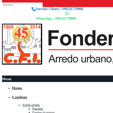
Servizio Clienti +390541759006
WhatsApp +390541759006
Menu
Home
Catalogo
Arredo urbano
Panchine
Fontane da esterno