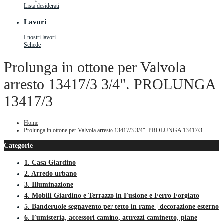
Lista desiderati
Lavori
I nostri lavori
Schede
Prolunga in ottone per Valvola
arresto 13417/3 3/4". PROLUNGA
13417/3
Home
Prolunga in ottone per Valvola arresto 13417/3 3/4". PROLUNGA 13417/3
Categorie
1. Casa Giardino
2. Arredo urbano
3. Illuminazione
4. Mobili Giardino e Terrazzo in Fusione e Ferro Forgiato
5. Banderuole segnavento per tetto in rame | decorazione esterno
6. Fumisteria, accessori camino, attrezzi caminetto, piane