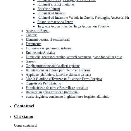
Rubinetti artistici per bagno, cucina e casa.
Rubinetti artistici in ottone
Bocche rubinetti
Rubinetti ad Incasso
Rubinetti ad Incasso e Valvole in Ottone, Prolunghe, Accessori Idra
Rosoni e rosette da Parete
Targhetta Acqua Potabile, Targa Acqua non Potabile
Accessori Bagno
Contract
Elementi decorativi semilavorati
Ferramenta
Fioriere e vasi per arredo urbano
Rubinetteria Artistica
Fumisteria, accessori camino, attrezzi caminetto, piane fondali in ghisa
Gazebi
Griglie protezione aiuola alberi e piante
Illuminazione in Ottone per Interno ed Esterno
Applique, plafoniere, lumetti e piantane da terra
Mobili Giardino e Terrazzo in Fusione e Ferro Forgiato
Oggettistica Per L'Interno
Portabiciclette da terra e Rastrelliere portabici
Radiatori in ghisa artistici e tradizionali
Scale, ringhiere, corrimano in ghisa, ferro forgiato, alluminio.
Contattaci
Chi siamo
Come contattarci