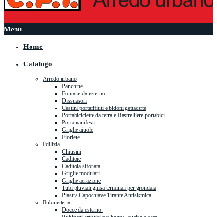
Menu
Home
Catalogo
Arredo urbano
Panchine
Fontane da esterno
Dissuasori
Cestini portarifiuti e bidoni gettacarte
Portabiciclette da terra e Rastrelliere portabici
Portamanifesti
Griglie aiuole
Fioriere
Edilizia
Chiusini
Caditoie
Caditoia sifonata
Griglie modulari
Griglie aerazione
Tubi pluviali ghisa terminali per grondaia
Piastra Capochiave Tirante Antisismica
Rubinetteria
Docce da esterno.