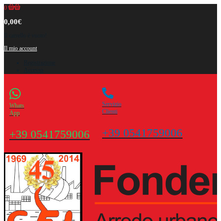
0
0,00€
Il carrello è vuoto!
Il mio account
Registrazione
Accesso
Servizio
Whats
Clienti
App
+39 0541759006
+39 0541759006