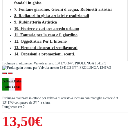
fondali in ghisa
7. Fontane giardino, Giochi d'acqua, Rubinetti artistici
8. Radiatori in ghisa artistici e tradizionali
9. Rubinetteria Artistica
10. Fioriere e vasi per arredo urbano
11. Fantasia per la casa e il giardino
12. Oggettistica Per L'Interno
13. Elementi decorativi semilavorati
14. Occasioni e promozioni, sconti.
Prolunga in ottone per Valvola arresto 13417/3 3/4". PROLUNGA 13417/3
Prolunga realizzata in ottone per valvola di arresto a incasso con maniglia a croce Art.
13417/3 con passo da 3/4" a sfera.
Lunghezza cm 2
13,50€