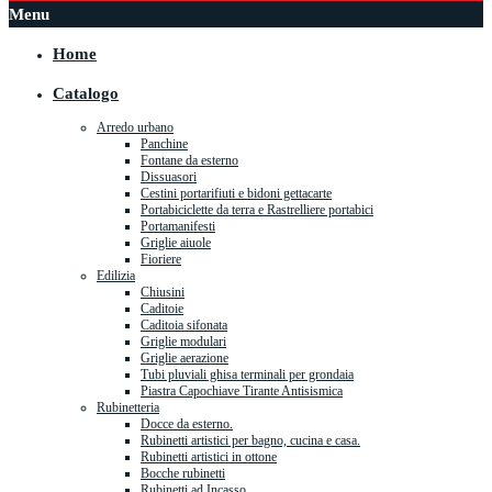
Menu
Home
Catalogo
Arredo urbano
Panchine
Fontane da esterno
Dissuasori
Cestini portarifiuti e bidoni gettacarte
Portabiciclette da terra e Rastrelliere portabici
Portamanifesti
Griglie aiuole
Fioriere
Edilizia
Chiusini
Caditoie
Caditoia sifonata
Griglie modulari
Griglie aerazione
Tubi pluviali ghisa terminali per grondaia
Piastra Capochiave Tirante Antisismica
Rubinetteria
Docce da esterno.
Rubinetti artistici per bagno, cucina e casa.
Rubinetti artistici in ottone
Bocche rubinetti
Rubinetti ad Incasso