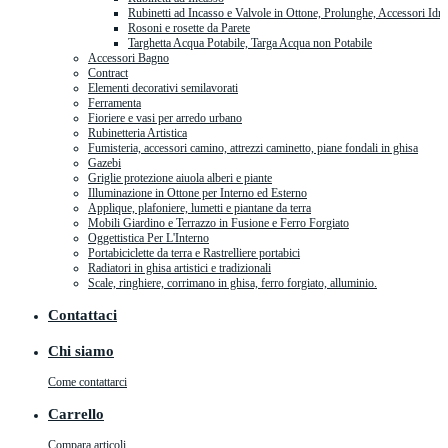
Rubinetti ad Incasso e Valvole in Ottone, Prolunghe, Accessori Idra
Rosoni e rosette da Parete
Targhetta Acqua Potabile, Targa Acqua non Potabile
Accessori Bagno
Contract
Elementi decorativi semilavorati
Ferramenta
Fioriere e vasi per arredo urbano
Rubinetteria Artistica
Fumisteria, accessori camino, attrezzi caminetto, piane fondali in ghisa
Gazebi
Griglie protezione aiuola alberi e piante
Illuminazione in Ottone per Interno ed Esterno
Applique, plafoniere, lumetti e piantane da terra
Mobili Giardino e Terrazzo in Fusione e Ferro Forgiato
Oggettistica Per L'Interno
Portabiciclette da terra e Rastrelliere portabici
Radiatori in ghisa artistici e tradizionali
Scale, ringhiere, corrimano in ghisa, ferro forgiato, alluminio.
Contattaci
Chi siamo
Come contattarci
Carrello
Compara articoli