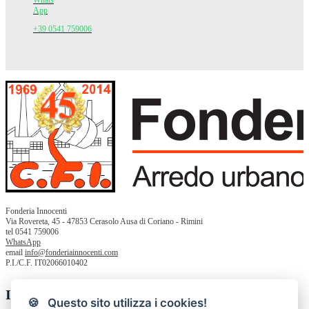
Whats
App
+39 0541 759006
Fonderia Innocenti
Via Rovereta, 45 - 47853 Cerasolo Ausa di Coriano - Rimini
tel 0541 759006
WhatsApp
email
info@fonderiainnocenti.com
P.I./C.F. IT02066010402
Informazioni
🍪 Questo sito utilizza i cookies!