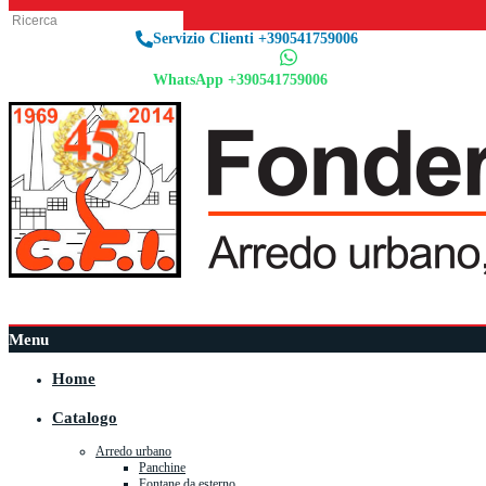
Servizio Clienti +390541759006
WhatsApp +390541759006
Menu
Home
Catalogo
Arredo urbano
Panchine
Fontane da esterno