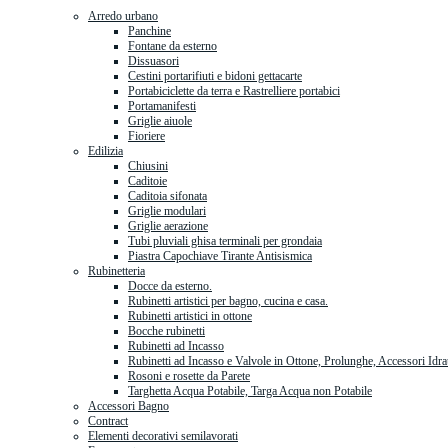
Arredo urbano
Panchine
Fontane da esterno
Dissuasori
Cestini portarifiuti e bidoni gettacarte
Portabiciclette da terra e Rastrelliere portabici
Portamanifesti
Griglie aiuole
Fioriere
Edilizia
Chiusini
Caditoie
Caditoia sifonata
Griglie modulari
Griglie aerazione
Tubi pluviali ghisa terminali per grondaia
Piastra Capochiave Tirante Antisismica
Rubinetteria
Docce da esterno.
Rubinetti artistici per bagno, cucina e casa.
Rubinetti artistici in ottone
Bocche rubinetti
Rubinetti ad Incasso
Rubinetti ad Incasso e Valvole in Ottone, Prolunghe, Accessori Idra
Rosoni e rosette da Parete
Targhetta Acqua Potabile, Targa Acqua non Potabile
Accessori Bagno
Contract
Elementi decorativi semilavorati