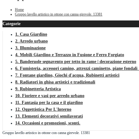
Home
Gruppo lavello artistico in ottone con canna girevole. 13381
Categorie
1. Casa Giardino
2. Arredo urbano
3. Illuminazione
4. Mobili Giardino e Terrazzo in Fusione e Ferro Forgiato
5. Banderuole segnavento per tetto in rame | decorazione esterno
6. Fumisteria, accessori camino, attrezzi caminetto, piane fondali 
7. Fontane giardino, Giochi d'acqua, Rubinetti artistici
8. Radiatori in ghisa artistici e tradizionali
9. Rubinetteria Artistica
10. Fioriere e vasi per arredo urbano
11. Fantasia per la casa e il giardino
12. Oggettistica Per L'Interno
13. Elementi decorativi semilavorati
14. Occasioni e promozioni, sconti.
Gruppo lavello artistico in ottone con canna girevole. 13381