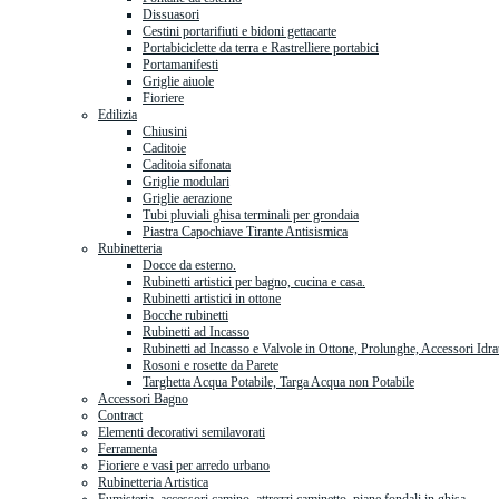
Dissuasori
Cestini portarifiuti e bidoni gettacarte
Portabiciclette da terra e Rastrelliere portabici
Portamanifesti
Griglie aiuole
Fioriere
Edilizia
Chiusini
Caditoie
Caditoia sifonata
Griglie modulari
Griglie aerazione
Tubi pluviali ghisa terminali per grondaia
Piastra Capochiave Tirante Antisismica
Rubinetteria
Docce da esterno.
Rubinetti artistici per bagno, cucina e casa.
Rubinetti artistici in ottone
Bocche rubinetti
Rubinetti ad Incasso
Rubinetti ad Incasso e Valvole in Ottone, Prolunghe, Accessori Idra
Rosoni e rosette da Parete
Targhetta Acqua Potabile, Targa Acqua non Potabile
Accessori Bagno
Contract
Elementi decorativi semilavorati
Ferramenta
Fioriere e vasi per arredo urbano
Rubinetteria Artistica