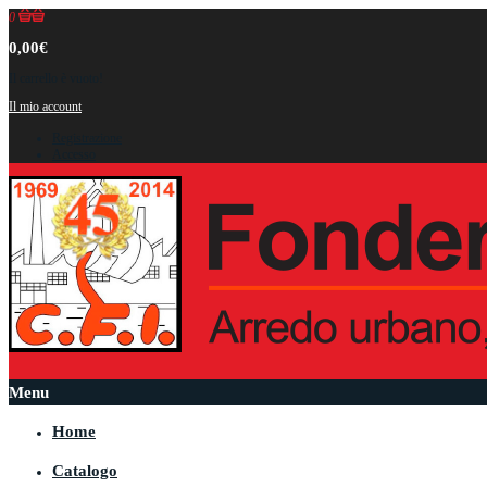
0
0,00€
Il carrello è vuoto!
Il mio account
Registrazione
Accesso
Menu
Home
Catalogo