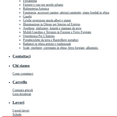
Ferramenta
Fioriere e vasi per arredo urbano
Rubinetteria Artistica
Fumisteria, accessori camino, attrezzi caminetto, piane fondali in ghisa
Gazebi
Griglie protezione aiuola alberi e piante
Illuminazione in Ottone per Interno ed Esterno
Applique, plafoniere, lumetti e piantane da terra
Mobili Giardino e Terrazzo in Fusione e Ferro Forgiato
Oggettistica Per L'Interno
Portabiciclette da terra e Rastrelliere portabici
Radiatori in ghisa artistici e tradizionali
Scale, ringhiere, corrimano in ghisa, ferro forgiato, alluminio.
Contattaci
Chi siamo
Come contattarci
Carrello
Compara articoli
Lista desiderati
Lavori
I nostri lavori
Schede