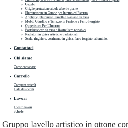
Fumisteria, accessori camino, attrezzi caminetto, piane fondali in ghisa
Gazebi
Griglie protezione aiuola alberi e piante
Illuminazione in Ottone per Interno ed Esterno
Applique, plafoniere, lumetti e piantane da terra
Mobili Giardino e Terrazzo in Fusione e Ferro Forgiato
Oggettistica Per L'Interno
Portabiciclette da terra e Rastrelliere portabici
Radiatori in ghisa artistici e tradizionali
Scale, ringhiere, corrimano in ghisa, ferro forgiato, alluminio.
Contattaci
Chi siamo
Come contattarci
Carrello
Compara articoli
Lista desiderati
Lavori
I nostri lavori
Schede
Gruppo lavello artistico in ottone c