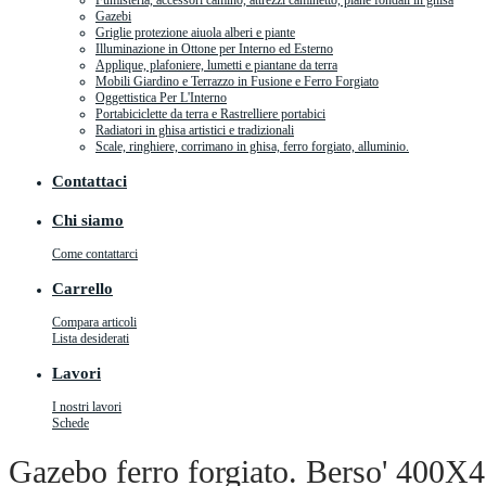
Fumisteria, accessori camino, attrezzi caminetto, piane fondali in ghisa
Gazebi
Griglie protezione aiuola alberi e piante
Illuminazione in Ottone per Interno ed Esterno
Applique, plafoniere, lumetti e piantane da terra
Mobili Giardino e Terrazzo in Fusione e Ferro Forgiato
Oggettistica Per L'Interno
Portabiciclette da terra e Rastrelliere portabici
Radiatori in ghisa artistici e tradizionali
Scale, ringhiere, corrimano in ghisa, ferro forgiato, alluminio.
Contattaci
Chi siamo
Come contattarci
Carrello
Compara articoli
Lista desiderati
Lavori
I nostri lavori
Schede
Gazebo ferro forgiato. Berso' 400X