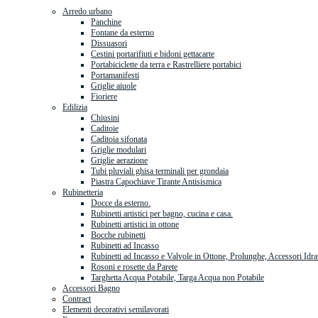
Arredo urbano
Panchine
Fontane da esterno
Dissuasori
Cestini portarifiuti e bidoni gettacarte
Portabiciclette da terra e Rastrelliere portabici
Portamanifesti
Griglie aiuole
Fioriere
Edilizia
Chiusini
Caditoie
Caditoia sifonata
Griglie modulari
Griglie aerazione
Tubi pluviali ghisa terminali per grondaia
Piastra Capochiave Tirante Antisismica
Rubinetteria
Docce da esterno.
Rubinetti artistici per bagno, cucina e casa.
Rubinetti artistici in ottone
Bocche rubinetti
Rubinetti ad Incasso
Rubinetti ad Incasso e Valvole in Ottone, Prolunghe, Accessori Idra
Rosoni e rosette da Parete
Targhetta Acqua Potabile, Targa Acqua non Potabile
Accessori Bagno
Contract
Elementi decorativi semilavorati