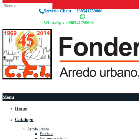
Servizio Clienti +390541759006
WhatsApp +390541759006
Menu
Home
Catalogo
Arredo urbano
Panchine
Fontane da esterno