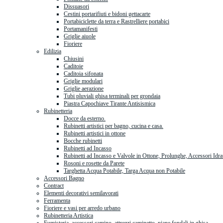
Dissuasori
Cestini portarifiuti e bidoni gettacarte
Portabiciclette da terra e Rastrelliere portabici
Portamanifesti
Griglie aiuole
Fioriere
Edilizia
Chiusini
Caditoie
Caditoia sifonata
Griglie modulari
Griglie aerazione
Tubi pluviali ghisa terminali per grondaia
Piastra Capochiave Tirante Antisismica
Rubinetteria
Docce da esterno.
Rubinetti artistici per bagno, cucina e casa.
Rubinetti artistici in ottone
Bocche rubinetti
Rubinetti ad Incasso
Rubinetti ad Incasso e Valvole in Ottone, Prolunghe, Accessori Idra
Rosoni e rosette da Parete
Targhetta Acqua Potabile, Targa Acqua non Potabile
Accessori Bagno
Contract
Elementi decorativi semilavorati
Ferramenta
Fioriere e vasi per arredo urbano
Rubinetteria Artistica