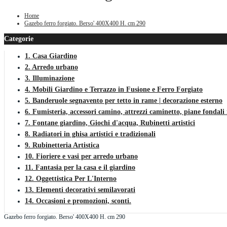
Home
Gazebo ferro forgiato. Berso' 400X400 H. cm 290
Categorie
1. Casa Giardino
2. Arredo urbano
3. Illuminazione
4. Mobili Giardino e Terrazzo in Fusione e Ferro Forgiato
5. Banderuole segnavento per tetto in rame | decorazione esterno
6. Fumisteria, accessori camino, attrezzi caminetto, piane fondali 
7. Fontane giardino, Giochi d'acqua, Rubinetti artistici
8. Radiatori in ghisa artistici e tradizionali
9. Rubinetteria Artistica
10. Fioriere e vasi per arredo urbano
11. Fantasia per la casa e il giardino
12. Oggettistica Per L'Interno
13. Elementi decorativi semilavorati
14. Occasioni e promozioni, sconti.
Gazebo ferro forgiato. Berso' 400X400 H. cm 290