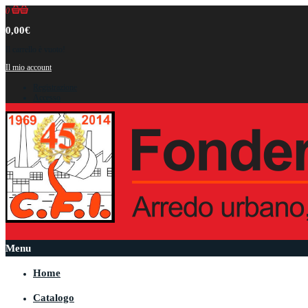
0
0,00€
Il carrello è vuoto!
Il mio account
Registrazione
Accesso
Menu
Home
Catalogo