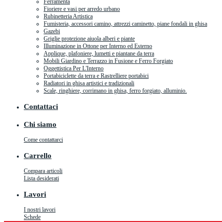
Ferramenta
Fioriere e vasi per arredo urbano
Rubinetteria Artistica
Fumisteria, accessori camino, attrezzi caminetto, piane fondali in ghisa
Gazebi
Griglie protezione aiuola alberi e piante
Illuminazione in Ottone per Interno ed Esterno
Applique, plafoniere, lumetti e piantane da terra
Mobili Giardino e Terrazzo in Fusione e Ferro Forgiato
Oggettistica Per L'Interno
Portabiciclette da terra e Rastrelliere portabici
Radiatori in ghisa artistici e tradizionali
Scale, ringhiere, corrimano in ghisa, ferro forgiato, alluminio.
Contattaci
Chi siamo
Come contattarci
Carrello
Compara articoli
Lista desiderati
Lavori
I nostri lavori
Schede