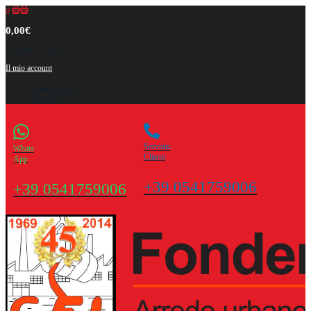
0
0,00€
Il carrello è vuoto!
Il mio account
Registrazione
Accesso
Servizio
Whats
Clienti
App
+39 0541759006
+39 0541759006