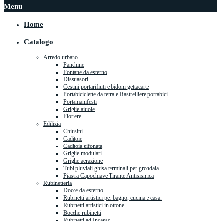
Menu
Home
Catalogo
Arredo urbano
Panchine
Fontane da esterno
Dissuasori
Cestini portarifiuti e bidoni gettacarte
Portabiciclette da terra e Rastrelliere portabici
Portamanifesti
Griglie aiuole
Fioriere
Edilizia
Chiusini
Caditoie
Caditoia sifonata
Griglie modulari
Griglie aerazione
Tubi pluviali ghisa terminali per grondaia
Piastra Capochiave Tirante Antisismica
Rubinetteria
Docce da esterno.
Rubinetti artistici per bagno, cucina e casa.
Rubinetti artistici in ottone
Bocche rubinetti
Rubinetti ad Incasso