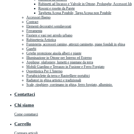
Rubinetti ad Incasso e Valvole in Ottone, Prolunghe, Accessori Idra
Rosoni e rosette da Parete
Targhetta Acqua Potabile, Targa Acqua non Potabile
Accessori Bagno
Contract
Elementi decorativi semilavorati
Ferramenta
Fioriere e vasi per arredo urbano
Rubinetteria Artistica
Fumisteria, accessori camino, attrezzi caminetto, piane fondali in ghisa
Gazebi
Griglie protezione aiuola alberi e piante
Illuminazione in Ottone per Interno ed Esterno
Applique, plafoniere, lumetti e piantane da terra
Mobili Giardino e Terrazzo in Fusione e Ferro Forgiato
Oggettistica Per L'Interno
Portabiciclette da terra e Rastrelliere portabici
Radiatori in ghisa artistici e tradizionali
Scale, ringhiere, corrimano in ghisa, ferro forgiato, alluminio.
Contattaci
Chi siamo
Come contattarci
Carrello
Compara articoli