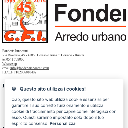
Fonderia Innocenti
Via Rovereta, 45 - 47853 Cerasolo Ausa di Coriano - Rimini
tel 0541 759006
WhatsApp
email
info@fonderiainnocenti.com
P.I./C.F. IT02066010402
Informazioni
🍪 Questo sito utilizza i cookies!
Chi siamo
Ciao, questo sito web utilizza cookie essenziali per
Privacy Policy
garantire il suo corretto funzionamento e utilizza
Termini e condizioni
cookie di tracciamento per capire come interagisci con
Contatti
Resi
esso. Questi saranno impostato solo dopo il tuo
esplicito consenso.
Personalizza.