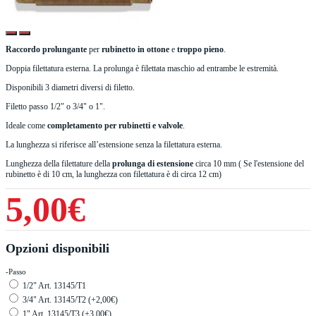
Raccordo prolungante
per
rubinetto in ottone
e
troppo pieno
.
Doppia filettatura esterna. La prolunga è filettata maschio ad entrambe le estremità.
Disponibili 3 diametri diversi di filetto.
Filetto passo 1/2" o 3/4" o 1".
Ideale come
completamento per rubinetti e valvole
.
La lunghezza si riferisce all’estensione senza la filettatura esterna.
Lunghezza della filettature della
prolunga di estensione
circa 10 mm ( Se l'estensione del
rubinetto è di 10 cm, la lunghezza con filettatura è di circa 12 cm)
5,00€
Opzioni disponibili
-Passo
1/2" Art. 13145/T1
3/4" Art. 13145/T2 (+2,00€)
1" Art. 13145/T3 (+3,00€)