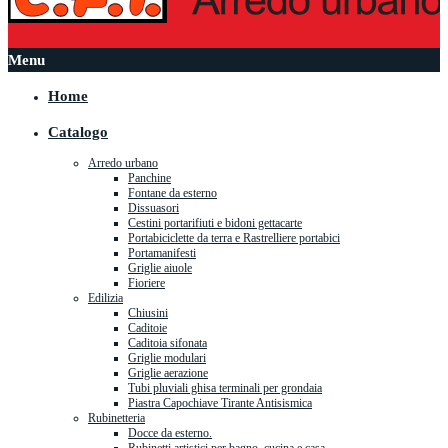
Menu
Home
Catalogo
Arredo urbano
Panchine
Fontane da esterno
Dissuasori
Cestini portarifiuti e bidoni gettacarte
Portabiciclette da terra e Rastrelliere portabici
Portamanifesti
Griglie aiuole
Fioriere
Edilizia
Chiusini
Caditoie
Caditoia sifonata
Griglie modulari
Griglie aerazione
Tubi pluviali ghisa terminali per grondaia
Piastra Capochiave Tirante Antisismica
Rubinetteria
Docce da esterno.