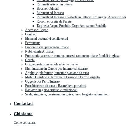
Rubinetti artistici per bagno, cucina e casa.
Rubinetti artistici in ottone
Bocche rubinetti
Rubinetti ad Incasso
Rubinetti ad Incasso e Valvole in Ottone, Prolunghe, Accessori Idra
Rosoni e rosette da Parete
Targhetta Acqua Potabile, Targa Acqua non Potabile
Accessori Bagno
Contract
Elementi decorativi semilavorati
Ferramenta
Fioriere e vasi per arredo urbano
Rubinetteria Artistica
Fumisteria, accessori camino, attrezzi caminetto, piane fondali in ghisa
Gazebi
Griglie protezione aiuola alberi e piante
Illuminazione in Ottone per Interno ed Esterno
Applique, plafoniere, lumetti e piantane da terra
Mobili Giardino e Terrazzo in Fusione e Ferro Forgiato
Oggettistica Per L'Interno
Portabiciclette da terra e Rastrelliere portabici
Radiatori in ghisa artistici e tradizionali
Scale, ringhiere, corrimano in ghisa, ferro forgiato, alluminio.
Contattaci
Chi siamo
Come contattarci