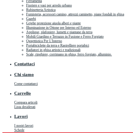
Ferramenta
Fioriere e vasi per arredo urbano
Rubinetteria Artistica
Fumisteria, accessori camino, attrezzi caminetto, piane fondali in ghisa
Gazebi
Griglie protezione aiuola alberi e piante
Illuminazione in Ottone per Interno ed Esterno
Applique, plafoniere, lumetti e piantane da terra
Mobili Giardino e Terrazzo in Fusione e Ferro Forgiato
Oggettistica Per L'Interno
Portabiciclette da terra e Rastrelliere portabici
Radiatori in ghisa artistici e tradizionali
Scale, ringhiere, corrimano in ghisa, ferro forgiato, alluminio.
Contattaci
Chi siamo
Come contattarci
Carrello
Compara articoli
Lista desiderati
Lavori
I nostri lavori
Schede