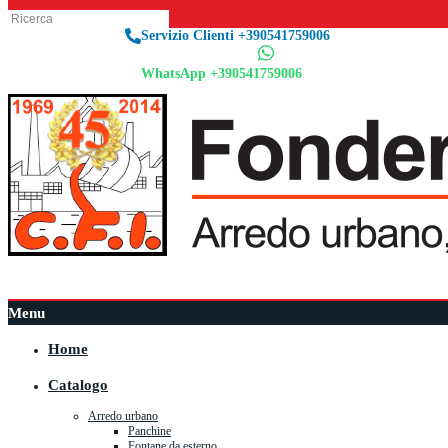
Servizio Clienti +390541759006
WhatsApp +390541759006
Menu
Home
Catalogo
Arredo urbano
Panchine
Fontane da esterno