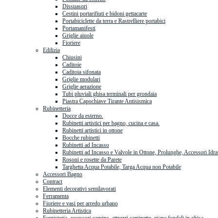
Dissuasori
Cestini portarifiuti e bidoni gettacarte
Portabiciclette da terra e Rastrelliere portabici
Portamanifesti
Griglie aiuole
Fioriere
Edilizia
Chiusini
Caditoie
Caditoia sifonata
Griglie modulari
Griglie aerazione
Tubi pluviali ghisa terminali per grondaia
Piastra Capochiave Tirante Antisismica
Rubinetteria
Docce da esterno.
Rubinetti artistici per bagno, cucina e casa.
Rubinetti artistici in ottone
Bocche rubinetti
Rubinetti ad Incasso
Rubinetti ad Incasso e Valvole in Ottone, Prolunghe, Accessori Idra
Rosoni e rosette da Parete
Targhetta Acqua Potabile, Targa Acqua non Potabile
Accessori Bagno
Contract
Elementi decorativi semilavorati
Ferramenta
Fioriere e vasi per arredo urbano
Rubinetteria Artistica