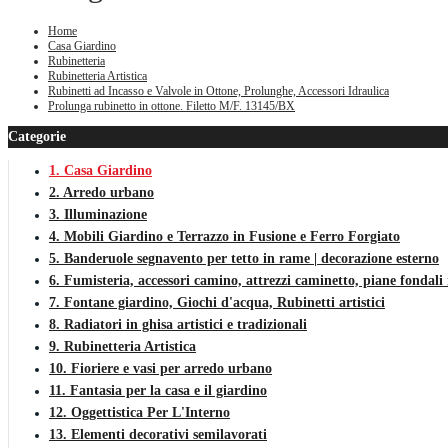
Home
Casa Giardino
Rubinetteria
Rubinetteria Artistica
Rubinetti ad Incasso e Valvole in Ottone, Prolunghe, Accessori Idraulica
Prolunga rubinetto in ottone. Filetto M/F. 13145/BX
Categorie
1. Casa Giardino
2. Arredo urbano
3. Illuminazione
4. Mobili Giardino e Terrazzo in Fusione e Ferro Forgiato
5. Banderuole segnavento per tetto in rame | decorazione esterno
6. Fumisteria, accessori camino, attrezzi caminetto, piane fondali 
7. Fontane giardino, Giochi d'acqua, Rubinetti artistici
8. Radiatori in ghisa artistici e tradizionali
9. Rubinetteria Artistica
10. Fioriere e vasi per arredo urbano
11. Fantasia per la casa e il giardino
12. Oggettistica Per L'Interno
13. Elementi decorativi semilavorati