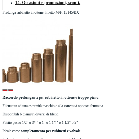
14. Occasioni e promozioni, sconti.
Prolunga rubinetto in ottone. Filetto M/F. 13145/BX
Raccordo prolungante
per
rubinetto in ottone
e
troppo pieno
.
Filettatura ad una estremità maschio e alla estremità opposta femmina.
Disponibili 6 diametri diversi di filetto.
Filetto passo 1/2" o 3/4" o 1" o 1 1/4" o 1 1/2" o 2"
Ideale come
completamento per rubinetti e valvole
.