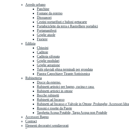
Arredo urbano
Panchine
Fontane da esterno
Dissuasori
Cestini portarifiuti e bidoni gettacarte
Portabiciclette da terra e Rastrelliere portabici
Portamanifesti
Griglie aiuole
Fioriere
Edilizia
Chiusini
Caditoie
Caditoia sifonata
Griglie modulari
Griglie aerazione
Tubi pluviali ghisa terminali per grondaia
Piastra Capochiave Tirante Antisismica
Rubinetteria
Docce da esterno.
Rubinetti artistici per bagno, cucina e casa.
Rubinetti artistici in ottone
Bocche rubinetti
Rubinetti ad Incasso
Rubinetti ad Incasso e Valvole in Ottone, Prolunghe, Accessori Idra
Rosoni e rosette da Parete
Targhetta Acqua Potabile, Targa Acqua non Potabile
Accessori Bagno
Contract
Elementi decorativi semilavorati