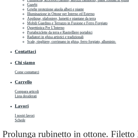
Fumisteria, accessori camino, attrezzi caminetto, piane fondali in ghisa
Gazebi
Griglie protezione aiuola alberi e piante
Illuminazione in Ottone per Interno ed Esterno
Applique, plafoniere, lumetti e piantane da terra
Mobili Giardino e Terrazzo in Fusione e Ferro Forgiato
Oggettistica Per L'Interno
Portabiciclette da terra e Rastrelliere portabici
Radiatori in ghisa artistici e tradizionali
Scale, ringhiere, corrimano in ghisa, ferro forgiato, alluminio.
Contattaci
Chi siamo
Come contattarci
Carrello
Compara articoli
Lista desiderati
Lavori
I nostri lavori
Schede
Prolunga rubinetto in ottone. Filet