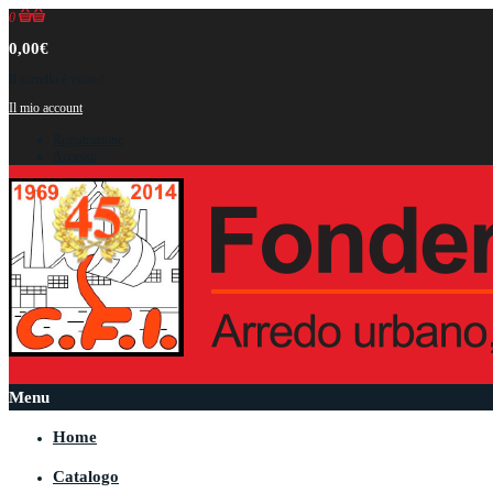
0
0,00€
Il carrello è vuoto!
Il mio account
Registrazione
Accesso
Menu
Home
Catalogo