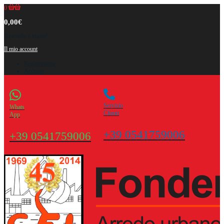
0
0,00€
Il carrello è vuoto!
Il mio account
Registrazione
Accesso
Servizio
Whats
Clienti
App
+39 0541759006
+39 0541759006