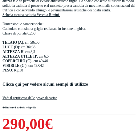
altezza tale da permette di evitare antiestetiche fughe. Lo spazio consente di fissare in modo
solido la caditoia al pozzetto e al massetto preservandola da movimenti alla sollecitazioni del
traffico e conservando allungo le pavimentazioni artistiche dei nostri centri.
Scheda tecnica caditoia Vecchia Rimini.
Dimensioni e caratteristiche:
Caditoia o chiusino a griglia realizzata in fusione di ghisa.
Classe di portata C250.
TELAIO (A)
: cm 50x50
LUCE (D)
: cm 36x36
ALTEZZA H
: cm 8,5
ALTEZZA UTILE H'
: cm 6,5
COPERCHIO (C):
cm 40x40
VISIBILE (C')
: cm 42X42
PESO
: Kg 38
Clicca qui per vedere alcuni esempi di utilizzo
Vedi il certificato delle prove di carico
definizione di caditoia wikipedia
290,00€