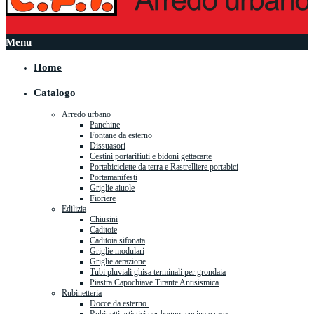
Menu
Home
Catalogo
Arredo urbano
Panchine
Fontane da esterno
Dissuasori
Cestini portarifiuti e bidoni gettacarte
Portabiciclette da terra e Rastrelliere portabici
Portamanifesti
Griglie aiuole
Fioriere
Edilizia
Chiusini
Caditoie
Caditoia sifonata
Griglie modulari
Griglie aerazione
Tubi pluviali ghisa terminali per grondaia
Piastra Capochiave Tirante Antisismica
Rubinetteria
Docce da esterno.