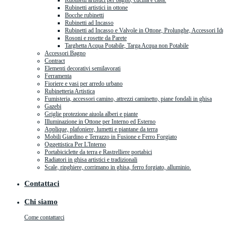
Rubinetti artistici per bagno, cucina e casa.
Rubinetti artistici in ottone
Bocche rubinetti
Rubinetti ad Incasso
Rubinetti ad Incasso e Valvole in Ottone, Prolunghe, Accessori Idra
Rosoni e rosette da Parete
Targhetta Acqua Potabile, Targa Acqua non Potabile
Accessori Bagno
Contract
Elementi decorativi semilavorati
Ferramenta
Fioriere e vasi per arredo urbano
Rubinetteria Artistica
Fumisteria, accessori camino, attrezzi caminetto, piane fondali in ghisa
Gazebi
Griglie protezione aiuola alberi e piante
Illuminazione in Ottone per Interno ed Esterno
Applique, plafoniere, lumetti e piantane da terra
Mobili Giardino e Terrazzo in Fusione e Ferro Forgiato
Oggettistica Per L'Interno
Portabiciclette da terra e Rastrelliere portabici
Radiatori in ghisa artistici e tradizionali
Scale, ringhiere, corrimano in ghisa, ferro forgiato, alluminio.
Contattaci
Chi siamo
Come contattarci