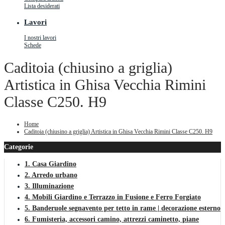
Lista desiderati
Lavori
I nostri lavori
Schede
Caditoia (chiusino a griglia)
Artistica in Ghisa Vecchia Rimini
Classe C250. H9
Home
Caditoia (chiusino a griglia) Artistica in Ghisa Vecchia Rimini Classe C250. H9
Categorie
1. Casa Giardino
2. Arredo urbano
3. Illuminazione
4. Mobili Giardino e Terrazzo in Fusione e Ferro Forgiato
5. Banderuole segnavento per tetto in rame | decorazione esterno
6. Fumisteria, accessori camino, attrezzi caminetto, piane