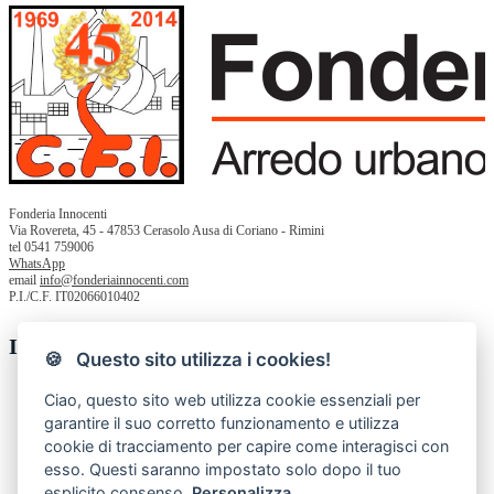
Fonderia Innocenti
Via Rovereta, 45 - 47853 Cerasolo Ausa di Coriano - Rimini
tel 0541 759006
WhatsApp
email
info@fonderiainnocenti.com
P.I./C.F. IT02066010402
Informazioni
🍪 Questo sito utilizza i cookies!
Chi siamo
Ciao, questo sito web utilizza cookie essenziali per
Privacy Policy
garantire il suo corretto funzionamento e utilizza
Termini e condizioni
cookie di tracciamento per capire come interagisci con
Contatti
Resi
esso. Questi saranno impostato solo dopo il tuo
esplicito consenso.
Personalizza.