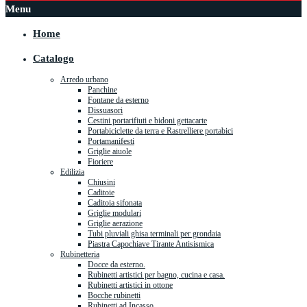
Menu
Home
Catalogo
Arredo urbano
Panchine
Fontane da esterno
Dissuasori
Cestini portarifiuti e bidoni gettacarte
Portabiciclette da terra e Rastrelliere portabici
Portamanifesti
Griglie aiuole
Fioriere
Edilizia
Chiusini
Caditoie
Caditoia sifonata
Griglie modulari
Griglie aerazione
Tubi pluviali ghisa terminali per grondaia
Piastra Capochiave Tirante Antisismica
Rubinetteria
Docce da esterno.
Rubinetti artistici per bagno, cucina e casa.
Rubinetti artistici in ottone
Bocche rubinetti
Rubinetti ad Incasso