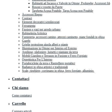
Rubinetti ad Incasso e Valvole in Ottone, Prolunghe, Accessori Idra
Rosoni e rosette da Parete
Targhetta Acqua Potabile, Targa Acqua non Potabile
Accessori Bagno
Contract
Elementi decorativi semilavorati
Ferramenta
Fioriere e vasi per arredo urbano
Rubinetteria Artistica
Fumisteria, accessori camino, attrezzi caminetto, piane fondali in ghisa
Gazebi
Griglie protezione aiuola alberi e piante
Illuminazione in Ottone per Interno ed Esterno
Applique, plafoniere, lumetti e piantane da terra
Mobili Giardino e Terrazzo in Fusione e Ferro Forgiato
Oggettistica Per L'Interno
Portabiciclette da terra e Rastrelliere portabici
Radiatori in ghisa artistici e tradizionali
Scale, ringhiere, corrimano in ghisa, ferro forgiato, alluminio.
Contattaci
Chi siamo
Come contattarci
Carrello
Compara articoli