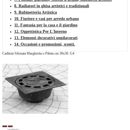
8. Radiatori in ghisa artistici e tradizionali
9. Rubinetteria Artistica
10. Fioriere e vasi per arredo urbano
11. Fantasia per la casa e il giardino
12. Oggettistica Per L'Interno
13. Elementi decorativi semilavorati
14. Occasioni e promozioni, sconti.
Caditoia Sifonata Margherita o Piletta cm 30x30. G4