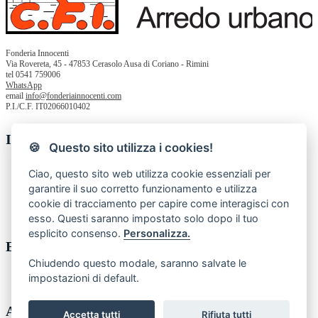
Fonderia Innocenti
Via Rovereta, 45 - 47853 Cerasolo Ausa di Coriano - Rimini
tel 0541 759006
WhatsApp
email
info@fonderiainnocenti.com
P.I./C.F. IT02066010402
Informazioni
🍪 Questo sito utilizza i cookies!
Chi siamo
Ciao, questo sito web utilizza cookie essenziali per
Privacy Policy
garantire il suo corretto funzionamento e utilizza
Termini e condizioni
cookie di tracciamento per capire come interagisci con
Contatti
Resi
esso. Questi saranno impostato solo dopo il tuo
esplicito consenso.
Personalizza.
Enti pubblici
Chiudendo questo modale, saranno salvate le
impostazioni di default.
MEPA - acquistinrete
Account
Accetta tutti
Rifiuta tutti