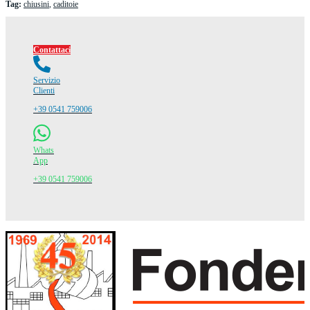
Tag:
chiusini
,
caditoie
Contattaci
Servizio
Clienti
+39 0541 759006
Whats
App
+39 0541 759006