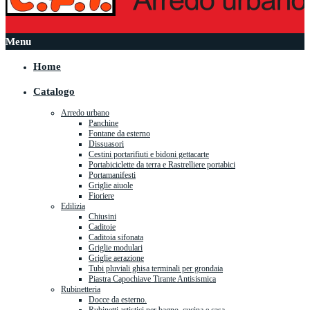
Menu
Home
Catalogo
Arredo urbano
Panchine
Fontane da esterno
Dissuasori
Cestini portarifiuti e bidoni gettacarte
Portabiciclette da terra e Rastrelliere portabici
Portamanifesti
Griglie aiuole
Fioriere
Edilizia
Chiusini
Caditoie
Caditoia sifonata
Griglie modulari
Griglie aerazione
Tubi pluviali ghisa terminali per grondaia
Piastra Capochiave Tirante Antisismica
Rubinetteria
Docce da esterno.