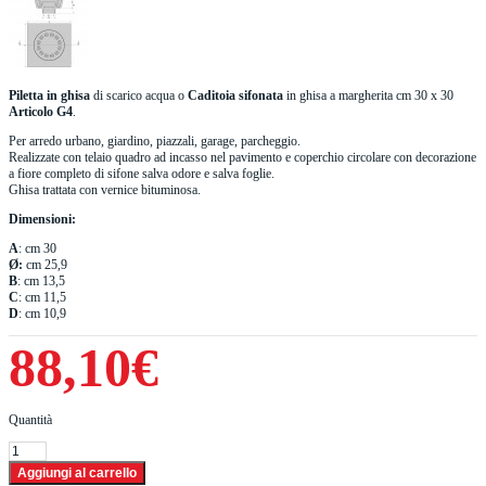
Piletta in ghisa
di scarico acqua o
Caditoia sifonata
in ghisa a margherita cm 30 x 30
Articolo G4
.
Per arredo urbano, giardino, piazzali, garage, parcheggio.
Realizzate con telaio quadro ad incasso nel pavimento e coperchio circolare con decorazione
a fiore completo di sifone salva odore e salva foglie.
Ghisa trattata con vernice bituminosa.
Dimensioni:
A
: cm 30
Ø:
cm 25,9
B
: cm 13,5
C
: cm 11,5
D
: cm 10,9
88,10€
Quantità