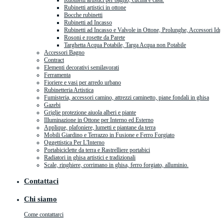
Rubinetti artistici per bagno, cucina e casa.
Rubinetti artistici in ottone
Bocche rubinetti
Rubinetti ad Incasso
Rubinetti ad Incasso e Valvole in Ottone, Prolunghe, Accessori Idra
Rosoni e rosette da Parete
Targhetta Acqua Potabile, Targa Acqua non Potabile
Accessori Bagno
Contract
Elementi decorativi semilavorati
Ferramenta
Fioriere e vasi per arredo urbano
Rubinetteria Artistica
Fumisteria, accessori camino, attrezzi caminetto, piane fondali in ghisa
Gazebi
Griglie protezione aiuola alberi e piante
Illuminazione in Ottone per Interno ed Esterno
Applique, plafoniere, lumetti e piantane da terra
Mobili Giardino e Terrazzo in Fusione e Ferro Forgiato
Oggettistica Per L'Interno
Portabiciclette da terra e Rastrelliere portabici
Radiatori in ghisa artistici e tradizionali
Scale, ringhiere, corrimano in ghisa, ferro forgiato, alluminio.
Contattaci
Chi siamo
Come contattarci