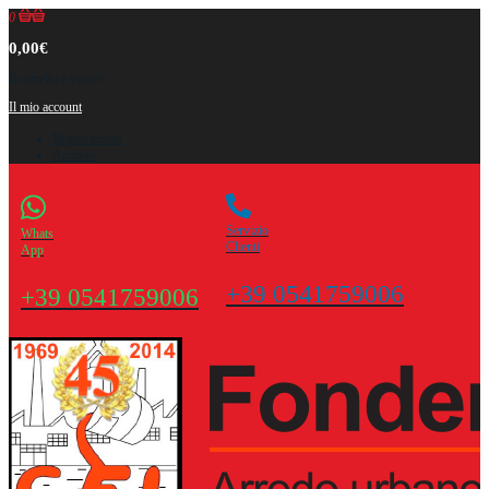
0
0,00€
Il carrello è vuoto!
Il mio account
Registrazione
Accesso
Servizio
Whats
Clienti
App
+39 0541759006
+39 0541759006