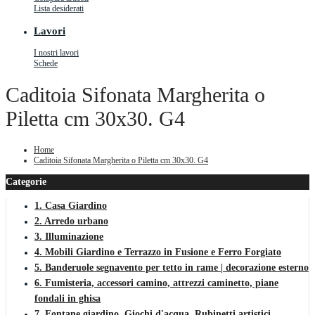
Lista desiderati
Lavori
I nostri lavori
Schede
Caditoia Sifonata Margherita o
Piletta cm 30x30. G4
Home
Caditoia Sifonata Margherita o Piletta cm 30x30. G4
Categorie
1. Casa Giardino
2. Arredo urbano
3. Illuminazione
4. Mobili Giardino e Terrazzo in Fusione e Ferro Forgiato
5. Banderuole segnavento per tetto in rame | decorazione esterno
6. Fumisteria, accessori camino, attrezzi caminetto, piane
fondali in ghisa
7. Fontane giardino, Giochi d'acqua, Rubinetti artistici