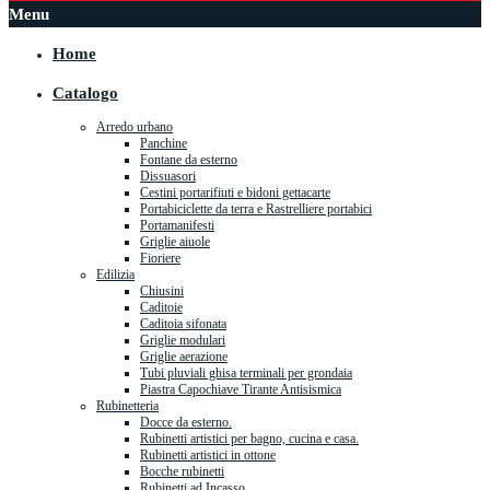
Menu
Home
Catalogo
Arredo urbano
Panchine
Fontane da esterno
Dissuasori
Cestini portarifiuti e bidoni gettacarte
Portabiciclette da terra e Rastrelliere portabici
Portamanifesti
Griglie aiuole
Fioriere
Edilizia
Chiusini
Caditoie
Caditoia sifonata
Griglie modulari
Griglie aerazione
Tubi pluviali ghisa terminali per grondaia
Piastra Capochiave Tirante Antisismica
Rubinetteria
Docce da esterno.
Rubinetti artistici per bagno, cucina e casa.
Rubinetti artistici in ottone
Bocche rubinetti
Rubinetti ad Incasso