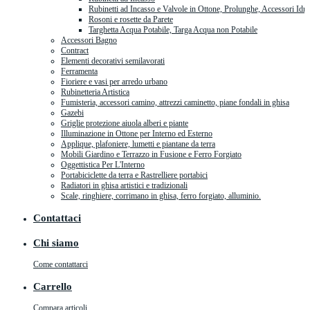
Rubinetti ad Incasso e Valvole in Ottone, Prolunghe, Accessori Idra
Rosoni e rosette da Parete
Targhetta Acqua Potabile, Targa Acqua non Potabile
Accessori Bagno
Contract
Elementi decorativi semilavorati
Ferramenta
Fioriere e vasi per arredo urbano
Rubinetteria Artistica
Fumisteria, accessori camino, attrezzi caminetto, piane fondali in ghisa
Gazebi
Griglie protezione aiuola alberi e piante
Illuminazione in Ottone per Interno ed Esterno
Applique, plafoniere, lumetti e piantane da terra
Mobili Giardino e Terrazzo in Fusione e Ferro Forgiato
Oggettistica Per L'Interno
Portabiciclette da terra e Rastrelliere portabici
Radiatori in ghisa artistici e tradizionali
Scale, ringhiere, corrimano in ghisa, ferro forgiato, alluminio.
Contattaci
Chi siamo
Come contattarci
Carrello
Compara articoli