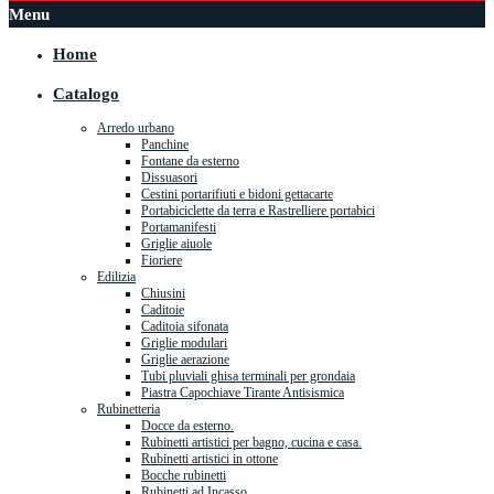
Menu
Home
Catalogo
Arredo urbano
Panchine
Fontane da esterno
Dissuasori
Cestini portarifiuti e bidoni gettacarte
Portabiciclette da terra e Rastrelliere portabici
Portamanifesti
Griglie aiuole
Fioriere
Edilizia
Chiusini
Caditoie
Caditoia sifonata
Griglie modulari
Griglie aerazione
Tubi pluviali ghisa terminali per grondaia
Piastra Capochiave Tirante Antisismica
Rubinetteria
Docce da esterno.
Rubinetti artistici per bagno, cucina e casa.
Rubinetti artistici in ottone
Bocche rubinetti
Rubinetti ad Incasso