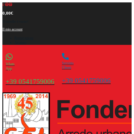
0
0,00€
Il carrello è vuoto!
Il mio account
Registrazione
Accesso
Servizio
Whats
Clienti
App
+39 0541759006
+39 0541759006