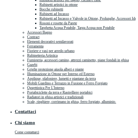
Rubinetti artistici per bagno, cucina e casa.
Rubinetti artistici in ottone
Bocche rubinetti
Rubinetti ad Incasso
Rubinetti ad Incasso e Valvole in Ottone, Prolunghe, Accessori Idra
Rosoni e rosette da Parete
Targhetta Acqua Potabile, Targa Acqua non Potabile
Accessori Bagno
Contract
Elementi decorativi semilavorati
Ferramenta
Fioriere e vasi per arredo urbano
Rubinetteria Artistica
Fumisteria, accessori camino, attrezzi caminetto, piane fondali in ghisa
Gazebi
Griglie protezione aiuola alberi e piante
Illuminazione in Ottone per Interno ed Esterno
Applique, plafoniere, lumetti e piantane da terra
Mobili Giardino e Terrazzo in Fusione e Ferro Forgiato
Oggettistica Per L'Interno
Portabiciclette da terra e Rastrelliere portabici
Radiatori in ghisa artistici e tradizionali
Scale, ringhiere, corrimano in ghisa, ferro forgiato, alluminio.
Contattaci
Chi siamo
Come contattarci