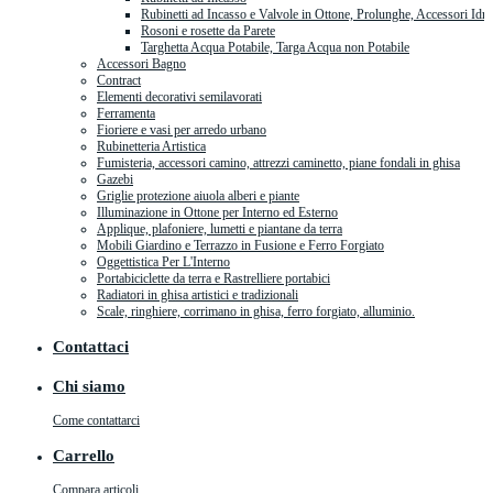
Rubinetti ad Incasso e Valvole in Ottone, Prolunghe, Accessori Idra
Rosoni e rosette da Parete
Targhetta Acqua Potabile, Targa Acqua non Potabile
Accessori Bagno
Contract
Elementi decorativi semilavorati
Ferramenta
Fioriere e vasi per arredo urbano
Rubinetteria Artistica
Fumisteria, accessori camino, attrezzi caminetto, piane fondali in ghisa
Gazebi
Griglie protezione aiuola alberi e piante
Illuminazione in Ottone per Interno ed Esterno
Applique, plafoniere, lumetti e piantane da terra
Mobili Giardino e Terrazzo in Fusione e Ferro Forgiato
Oggettistica Per L'Interno
Portabiciclette da terra e Rastrelliere portabici
Radiatori in ghisa artistici e tradizionali
Scale, ringhiere, corrimano in ghisa, ferro forgiato, alluminio.
Contattaci
Chi siamo
Come contattarci
Carrello
Compara articoli