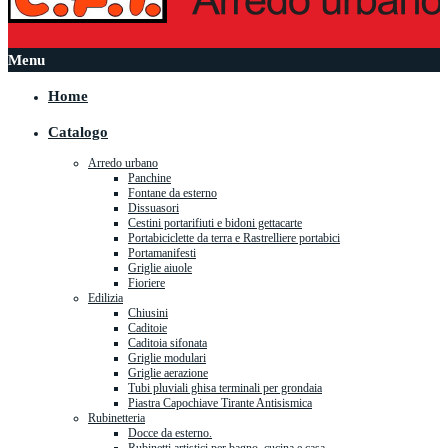
Menu
Home
Catalogo
Arredo urbano
Panchine
Fontane da esterno
Dissuasori
Cestini portarifiuti e bidoni gettacarte
Portabiciclette da terra e Rastrelliere portabici
Portamanifesti
Griglie aiuole
Fioriere
Edilizia
Chiusini
Caditoie
Caditoia sifonata
Griglie modulari
Griglie aerazione
Tubi pluviali ghisa terminali per grondaia
Piastra Capochiave Tirante Antisismica
Rubinetteria
Docce da esterno.