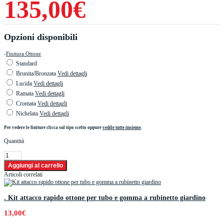
135,00€
Opzioni disponibili
-
Finitura Ottone
Standard
Brunita/Bronzata
Vedi dettagli
Lucida
Vedi dettagli
Ramata
Vedi dettagli
Cromata
Vedi dettagli
Nichelata
Vedi dettagli
Per vedere le finiture clicca sul tipo scelto oppure
vedile tutte insieme
.
Quantità
Articoli correlati
. Kit attacco rapido ottone per tubo e gomma a rubinetto giardino
13,00€