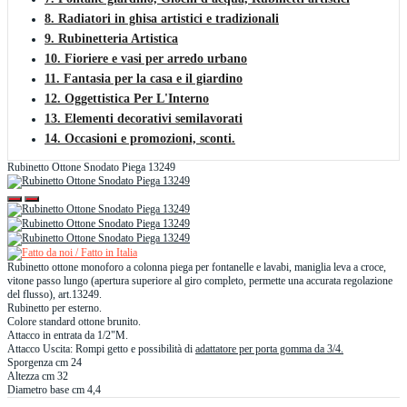
8. Radiatori in ghisa artistici e tradizionali
9. Rubinetteria Artistica
10. Fioriere e vasi per arredo urbano
11. Fantasia per la casa e il giardino
12. Oggettistica Per L'Interno
13. Elementi decorativi semilavorati
14. Occasioni e promozioni, sconti.
Rubinetto Ottone Snodato Piega 13249
Rubinetto ottone monoforo a colonna piega per fontanelle e lavabi, maniglia leva a croce,
vitone passo lungo (apertura superiore al giro completo, permette una accurata regolazione
del flusso), art.13249.
Rubinetto per esterno.
Colore standard ottone brunito.
Attacco in entrata da 1/2"M.
Attacco Uscita: Rompi getto e possibilità di
adattatore per porta gomma da 3/4.
Sporgenza cm 24
Altezza cm 32
Diametro base cm 4,4