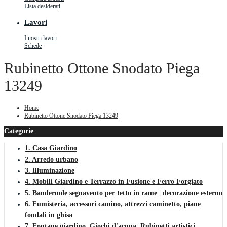
Lista desiderati
Lavori
I nostri lavori
Schede
Rubinetto Ottone Snodato Piega
13249
Home
Rubinetto Ottone Snodato Piega 13249
Categorie
1. Casa Giardino
2. Arredo urbano
3. Illuminazione
4. Mobili Giardino e Terrazzo in Fusione e Ferro Forgiato
5. Banderuole segnavento per tetto in rame | decorazione esterno
6. Fumisteria, accessori camino, attrezzi caminetto, piane
fondali in ghisa
7. Fontane giardino, Giochi d'acqua, Rubinetti artistici