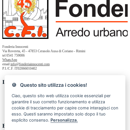
Fonderia Innocenti
Via Rovereta, 45 - 47853 Cerasolo Ausa di Coriano - Rimini
tel 0541 759006
WhatsApp
email
info@fonderiainnocenti.com
P.I./C.F. IT02066010402
Informazioni
🍪 Questo sito utilizza i cookies!
Chi siamo
Ciao, questo sito web utilizza cookie essenziali per
Privacy Policy
garantire il suo corretto funzionamento e utilizza
Termini e condizioni
cookie di tracciamento per capire come interagisci con
Contatti
Resi
esso. Questi saranno impostato solo dopo il tuo
esplicito consenso.
Personalizza.
Enti pubblici