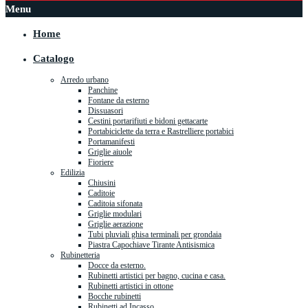
Menu
Home
Catalogo
Arredo urbano
Panchine
Fontane da esterno
Dissuasori
Cestini portarifiuti e bidoni gettacarte
Portabiciclette da terra e Rastrelliere portabici
Portamanifesti
Griglie aiuole
Fioriere
Edilizia
Chiusini
Caditoie
Caditoia sifonata
Griglie modulari
Griglie aerazione
Tubi pluviali ghisa terminali per grondaia
Piastra Capochiave Tirante Antisismica
Rubinetteria
Docce da esterno.
Rubinetti artistici per bagno, cucina e casa.
Rubinetti artistici in ottone
Bocche rubinetti
Rubinetti ad Incasso