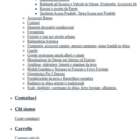
Rubinetti ad Incasso e Valvole in Ottone, Prolunghe, Accessori Idra
Rosoni e rosette da Parete
Targhetta Acqua Potabile, Targa Acqua non Potabile
Accessori Bagno
Contract
Elementi decorativi semilavorati
Ferramenta
Fioriere e vasi per arredo urbano
Rubinetteria Artistica
Fumisteria, accessori camino, attrezzi caminetto, piane fondali in ghisa
Gazebi
Griglie protezione aiuola alberi e piante
Illuminazione in Ottone per Interno ed Esterno
Applique, plafoniere, lumetti e piantane da terra
Mobili Giardino e Terrazzo in Fusione e Ferro Forgiato
Oggettistica Per L'Interno
Portabiciclette da terra e Rastrelliere portabici
Radiatori in ghisa artistici e tradizionali
Scale, ringhiere, corrimano in ghisa, ferro forgiato, alluminio.
Contattaci
Chi siamo
Come contattarci
Carrello
Compara articoli