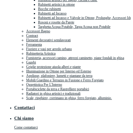
Rubinetti artistici per bagno, cucina e casa.
Rubinetti artistici in ottone
Bocche rubinetti
Rubinetti ad Incasso
Rubinetti ad Incasso e Valvole in Ottone, Prolunghe, Accessori Idra
Rosoni e rosette da Parete
Targhetta Acqua Potabile, Targa Acqua non Potabile
Accessori Bagno
Contract
Elementi decorativi semilavorati
Ferramenta
Fioriere e vasi per arredo urbano
Rubinetteria Artistica
Fumisteria, accessori camino, attrezzi caminetto, piane fondali in ghisa
Gazebi
Griglie protezione aiuola alberi e piante
Illuminazione in Ottone per Interno ed Esterno
Applique, plafoniere, lumetti e piantane da terra
Mobili Giardino e Terrazzo in Fusione e Ferro Forgiato
Oggettistica Per L'Interno
Portabiciclette da terra e Rastrelliere portabici
Radiatori in ghisa artistici e tradizionali
Scale, ringhiere, corrimano in ghisa, ferro forgiato, alluminio.
Contattaci
Chi siamo
Come contattarci