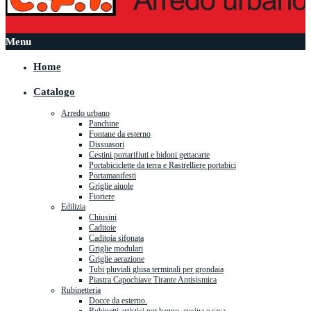
Menu
Home
Catalogo
Arredo urbano
Panchine
Fontane da esterno
Dissuasori
Cestini portarifiuti e bidoni gettacarte
Portabiciclette da terra e Rastrelliere portabici
Portamanifesti
Griglie aiuole
Fioriere
Edilizia
Chiusini
Caditoie
Caditoia sifonata
Griglie modulari
Griglie aerazione
Tubi pluviali ghisa terminali per grondaia
Piastra Capochiave Tirante Antisismica
Rubinetteria
Docce da esterno.