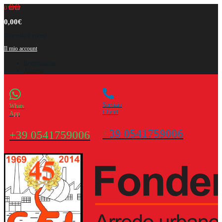
0
0,00€
Il carrello è vuoto!
Il mio account
Registrazione
Accesso
Servizio
Whats
Clienti
App
+39 0541759006
+39 0541759006