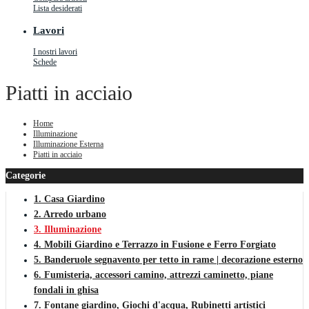
Lista desiderati
Lavori
I nostri lavori
Schede
Piatti in acciaio
Home
Illuminazione
Illuminazione Esterna
Piatti in acciaio
Categorie
1. Casa Giardino
2. Arredo urbano
3. Illuminazione
4. Mobili Giardino e Terrazzo in Fusione e Ferro Forgiato
5. Banderuole segnavento per tetto in rame | decorazione esterno
6. Fumisteria, accessori camino, attrezzi caminetto, piane
fondali in ghisa
7. Fontane giardino, Giochi d'acqua, Rubinetti artistici