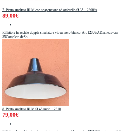
7. Piatto smaltato RLM con sospensione ad ombrello Ø 35. 12308/A
89,00€
Riflettore in acciaio doppia smaltatura vitrea, nero bianco. Art.12308/ADiametro cm
35Completo di:So..
8. Piatto smaltato RLM Ø 45 nudo. 12310
79,00€