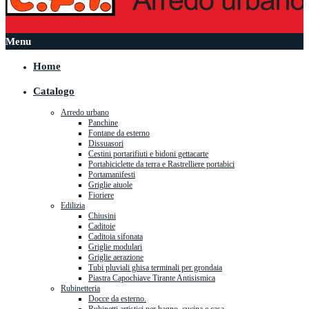
Menu
Home
Catalogo
Arredo urbano
Panchine
Fontane da esterno
Dissuasori
Cestini portarifiuti e bidoni gettacarte
Portabiciclette da terra e Rastrelliere portabici
Portamanifesti
Griglie aiuole
Fioriere
Edilizia
Chiusini
Caditoie
Caditoia sifonata
Griglie modulari
Griglie aerazione
Tubi pluviali ghisa terminali per grondaia
Piastra Capochiave Tirante Antisismica
Rubinetteria
Docce da esterno.