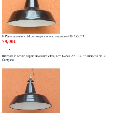
6. Piatto smaltato RLM con sospensione ad ombrello Ø 30. 12307/A
79,00€
Riflettore in acciaio doppia smaltatura vitrea, nero bianco. Art.12307/ADiametro cm 30
Completo..