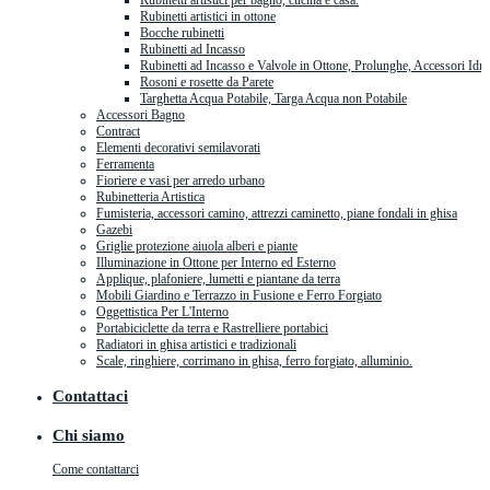
Rubinetti artistici per bagno, cucina e casa.
Rubinetti artistici in ottone
Bocche rubinetti
Rubinetti ad Incasso
Rubinetti ad Incasso e Valvole in Ottone, Prolunghe, Accessori Idra
Rosoni e rosette da Parete
Targhetta Acqua Potabile, Targa Acqua non Potabile
Accessori Bagno
Contract
Elementi decorativi semilavorati
Ferramenta
Fioriere e vasi per arredo urbano
Rubinetteria Artistica
Fumisteria, accessori camino, attrezzi caminetto, piane fondali in ghisa
Gazebi
Griglie protezione aiuola alberi e piante
Illuminazione in Ottone per Interno ed Esterno
Applique, plafoniere, lumetti e piantane da terra
Mobili Giardino e Terrazzo in Fusione e Ferro Forgiato
Oggettistica Per L'Interno
Portabiciclette da terra e Rastrelliere portabici
Radiatori in ghisa artistici e tradizionali
Scale, ringhiere, corrimano in ghisa, ferro forgiato, alluminio.
Contattaci
Chi siamo
Come contattarci