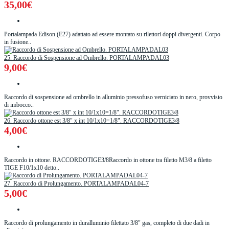
35,00€
Portalampada Edison (E27) adattato ad essere montato su rilettori doppi divergenti. Corpo
in fusione..
25. Raccordo di Sospensione ad Ombrello. PORTALAMPADAL03
9,00€
Raccordo di sospensione ad ombrello in alluminio pressofuso verniciato in nero, provvisto
di imbocco..
26. Raccordo ottone est 3/8" x int 10/1x10=1/8". RACCORDOTIGE3/8
4,00€
Raccordo in ottone. RACCORDOTIGE3/8Raccordo in ottone tra filetto M3/8 a filetto
TIGE F10/1x10 detto..
27. Raccordo di Prolungamento. PORTALAMPADAL04-7
5,00€
Raccordo di prolungamento in duralluminio filettato 3/8" gas, completo di due dadi in