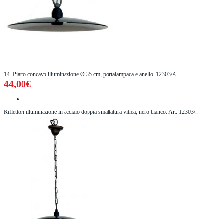
14. Piatto concavo illuminazione Ø 35 cm, portalampada e anello. 12303/A
44,00€
Riflettori illuminazione in acciaio doppia smaltatura vitrea, nero bianco. Art. 12303/..