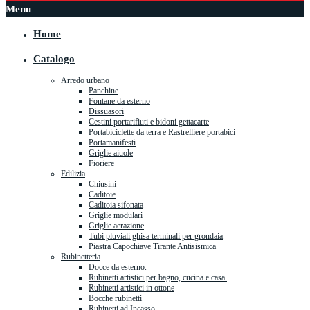
Menu
Home
Catalogo
Arredo urbano
Panchine
Fontane da esterno
Dissuasori
Cestini portarifiuti e bidoni gettacarte
Portabiciclette da terra e Rastrelliere portabici
Portamanifesti
Griglie aiuole
Fioriere
Edilizia
Chiusini
Caditoie
Caditoia sifonata
Griglie modulari
Griglie aerazione
Tubi pluviali ghisa terminali per grondaia
Piastra Capochiave Tirante Antisismica
Rubinetteria
Docce da esterno.
Rubinetti artistici per bagno, cucina e casa.
Rubinetti artistici in ottone
Bocche rubinetti
Rubinetti ad Incasso