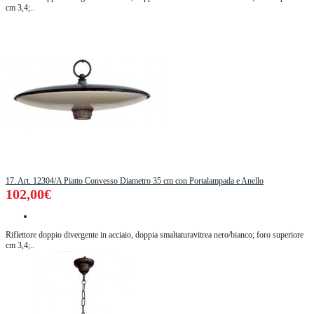
cm 3,4;..
17. Art. 12304/A Piatto Convesso Diametro 35 cm con Portalampada e Anello
102,00€
Riflettore doppio divergente in acciaio, doppia smaltaturavitrea nero/bianco; foro superiore
cm 3,4;..