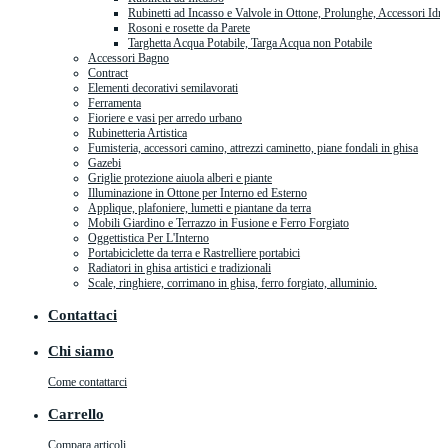
Rubinetti ad Incasso e Valvole in Ottone, Prolunghe, Accessori Idra
Rosoni e rosette da Parete
Targhetta Acqua Potabile, Targa Acqua non Potabile
Accessori Bagno
Contract
Elementi decorativi semilavorati
Ferramenta
Fioriere e vasi per arredo urbano
Rubinetteria Artistica
Fumisteria, accessori camino, attrezzi caminetto, piane fondali in ghisa
Gazebi
Griglie protezione aiuola alberi e piante
Illuminazione in Ottone per Interno ed Esterno
Applique, plafoniere, lumetti e piantane da terra
Mobili Giardino e Terrazzo in Fusione e Ferro Forgiato
Oggettistica Per L'Interno
Portabiciclette da terra e Rastrelliere portabici
Radiatori in ghisa artistici e tradizionali
Scale, ringhiere, corrimano in ghisa, ferro forgiato, alluminio.
Contattaci
Chi siamo
Come contattarci
Carrello
Compara articoli