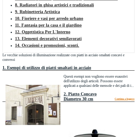
8. Radiatori in ghisa artistici e tradizionali
9. Rubinetteria Artistica
10. Fioriere e vasi per arredo urbano
11. Fantasia per la casa e il giardino
12. Oggettistica Per L'Interno
13. Elementi decorativi semilavorati
14. Occasioni e promozioni, sconti.
Le vecchie soluzioni di illuminazione realizzate con piatti in acciaio smaltati concavi e
convessi
1. Esempi di utilizzo di piatti smaltati in acciaio
Questi esempi non vogliono essere esaustivi
dell'utilizzo degli articoli. Possono essere
applicati a qualsiasi delle mensole e dei pali di i...
2. Piatto Concavo
Diametro 30 cm
Continua a leggere