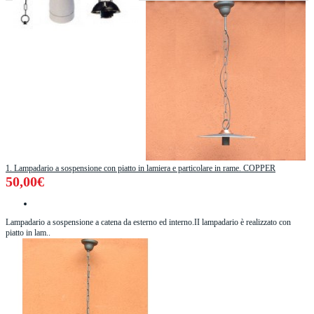
1. Lampadario a sospensione con piatto in lamiera e particolare in rame. COPPER
50,00€
Lampadario a sospensione a catena da esterno ed interno.II lampadario è realizzato con
piatto in lam..