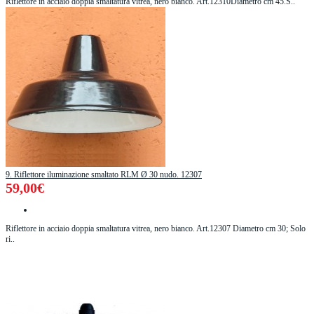
Riflettore in acciaio doppia smaltatura vitrea, nero bianco. Art.12310Diametro cm 45.S..
9. Riflettore iluminazione smaltato RLM Ø 30 nudo. 12307
59,00€
Riflettore in acciaio doppia smaltatura vitrea, nero bianco. Art.12307 Diametro cm 30; Solo
ri..