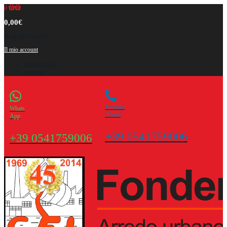
0
0,00€
Il carrello è vuoto!
Il mio account
Registrazione
Accesso
Servizio
Whats
Clienti
App
+39 0541759006
+39 0541759006