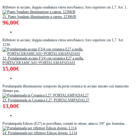
Riflettore in acciaio; doppia smaltatura vitrea nero/bianco; foro superiore cm 1,7. Art. 1..
21. Piatto Smaltato illuminazione a catena. 12306/B
96,00€
Riflettore in acciaio; doppia smaltatura vitrea nero/bianco; foro superiore cm 1,7. Art.
1230..
22. Portalampada acciaio F3/4 con ceramica E27 a molla.
PORTACERAMICA01+PORTALAMAPADA01
15,00€
Portalampada illuminazione composto da:porta ceramica in acciaio zincato con manicotto
filettato pas..
23. Portalampada in Ceramica L27. PORTALAMPADAL27
13,00€
Portalampada Edison (E27) in porcellana; contatti in ottone; attacco 3/8" gas femmina...
24. Portalampada per riflettore Edison doppio. L114