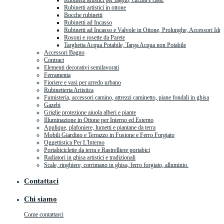
Rubinetti artistici per bagno, cucina e casa.
Rubinetti artistici in ottone
Bocche rubinetti
Rubinetti ad Incasso
Rubinetti ad Incasso e Valvole in Ottone, Prolunghe, Accessori Idra
Rosoni e rosette da Parete
Targhetta Acqua Potabile, Targa Acqua non Potabile
Accessori Bagno
Contract
Elementi decorativi semilavorati
Ferramenta
Fioriere e vasi per arredo urbano
Rubinetteria Artistica
Fumisteria, accessori camino, attrezzi caminetto, piane fondali in ghisa
Gazebi
Griglie protezione aiuola alberi e piante
Illuminazione in Ottone per Interno ed Esterno
Applique, plafoniere, lumetti e piantane da terra
Mobili Giardino e Terrazzo in Fusione e Ferro Forgiato
Oggettistica Per L'Interno
Portabiciclette da terra e Rastrelliere portabici
Radiatori in ghisa artistici e tradizionali
Scale, ringhiere, corrimano in ghisa, ferro forgiato, alluminio.
Contattaci
Chi siamo
Come contattarci