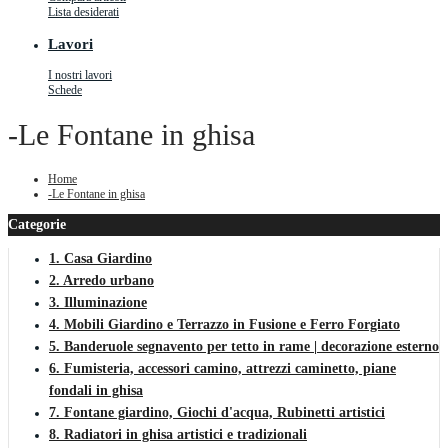
Lista desiderati
Lavori
I nostri lavori
Schede
-Le Fontane in ghisa
Home
-Le Fontane in ghisa
Categorie
1. Casa Giardino
2. Arredo urbano
3. Illuminazione
4. Mobili Giardino e Terrazzo in Fusione e Ferro Forgiato
5. Banderuole segnavento per tetto in rame | decorazione esterno
6. Fumisteria, accessori camino, attrezzi caminetto, piane
fondali in ghisa
7. Fontane giardino, Giochi d'acqua, Rubinetti artistici
8. Radiatori in ghisa artistici e tradizionali