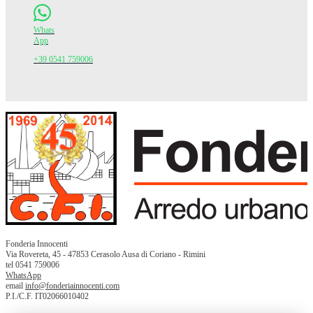
Whats
App
+39 0541 759006
Fonderia Innocenti
Via Rovereta, 45 - 47853 Cerasolo Ausa di Coriano - Rimini
tel 0541 759006
WhatsApp
email
info@fonderiainnocenti.com
P.I./C.F. IT02066010402