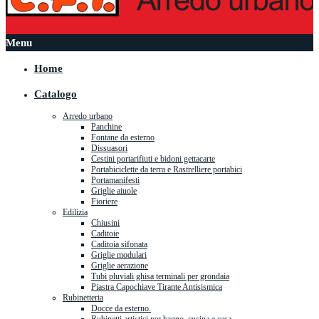
Menu
Home
Catalogo
Arredo urbano
Panchine
Fontane da esterno
Dissuasori
Cestini portarifiuti e bidoni gettacarte
Portabiciclette da terra e Rastrelliere portabici
Portamanifesti
Griglie aiuole
Fioriere
Edilizia
Chiusini
Caditoie
Caditoia sifonata
Griglie modulari
Griglie aerazione
Tubi pluviali ghisa terminali per grondaia
Piastra Capochiave Tirante Antisismica
Rubinetteria
Docce da esterno.