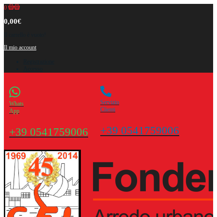
0
0,00€
Il carrello è vuoto!
Il mio account
Registrazione
Accesso
Servizio
Whats
Clienti
App
+39 0541759006
+39 0541759006