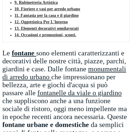
9. Rubinetteria Artistica
10. Fioriere e vasi per arredo urbano
11. Fantasia per la casa e il giardino
12. Oggettistica Per L'Interno
13. Elementi decorativi semilavorati
14. Occasioni e promozioni, sconti.
Le
fontane
sono elementi caratterizzanti e
decorativi delle nostre città, piazze, parchi,
giardini e case. Dalle fontane
monumentali
di arredo urbano
che impressionano per
bellezza, arte e giochi d'acqua si può
passare alle
fontanelle da viale o giardino
che suppliscono anche a una funzione
sociale di ristoro, oggi meno impellente ma
in epoche recenti ancora necessaria. Queste
fontane urbane e domestiche
da semplici