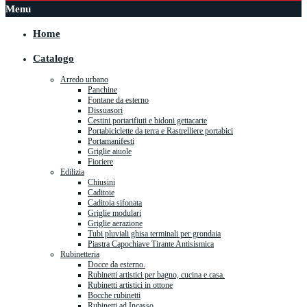
Menu
Home
Catalogo
Arredo urbano
Panchine
Fontane da esterno
Dissuasori
Cestini portarifiuti e bidoni gettacarte
Portabiciclette da terra e Rastrelliere portabici
Portamanifesti
Griglie aiuole
Fioriere
Edilizia
Chiusini
Caditoie
Caditoia sifonata
Griglie modulari
Griglie aerazione
Tubi pluviali ghisa terminali per grondaia
Piastra Capochiave Tirante Antisismica
Rubinetteria
Docce da esterno.
Rubinetti artistici per bagno, cucina e casa.
Rubinetti artistici in ottone
Bocche rubinetti
Rubinetti ad Incasso