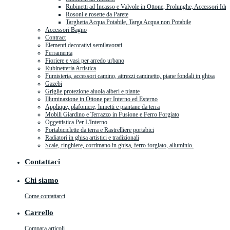
Rubinetti ad Incasso e Valvole in Ottone, Prolunghe, Accessori Idra
Rosoni e rosette da Parete
Targhetta Acqua Potabile, Targa Acqua non Potabile
Accessori Bagno
Contract
Elementi decorativi semilavorati
Ferramenta
Fioriere e vasi per arredo urbano
Rubinetteria Artistica
Fumisteria, accessori camino, attrezzi caminetto, piane fondali in ghisa
Gazebi
Griglie protezione aiuola alberi e piante
Illuminazione in Ottone per Interno ed Esterno
Applique, plafoniere, lumetti e piantane da terra
Mobili Giardino e Terrazzo in Fusione e Ferro Forgiato
Oggettistica Per L'Interno
Portabiciclette da terra e Rastrelliere portabici
Radiatori in ghisa artistici e tradizionali
Scale, ringhiere, corrimano in ghisa, ferro forgiato, alluminio.
Contattaci
Chi siamo
Come contattarci
Carrello
Compara articoli