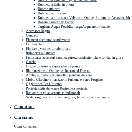
Rubinetti artistici per bagno, cucina e casa.
Rubinetti artistici in ottone
Bocche rubinetti
Rubinetti ad Incasso
Rubinetti ad Incasso e Valvole in Ottone, Prolunghe, Accessori Idra
Rosoni e rosette da Parete
Targhetta Acqua Potabile, Targa Acqua non Potabile
Accessori Bagno
Contract
Elementi decorativi semilavorati
Ferramenta
Fioriere e vasi per arredo urbano
Rubinetteria Artistica
Fumisteria, accessori camino, attrezzi caminetto, piane fondali in ghisa
Gazebi
Griglie protezione aiuola alberi e piante
Illuminazione in Ottone per Interno ed Esterno
Applique, plafoniere, lumetti e piantane da terra
Mobili Giardino e Terrazzo in Fusione e Ferro Forgiato
Oggettistica Per L'Interno
Portabiciclette da terra e Rastrelliere portabici
Radiatori in ghisa artistici e tradizionali
Scale, ringhiere, corrimano in ghisa, ferro forgiato, alluminio.
Contattaci
Chi siamo
Come contattarci