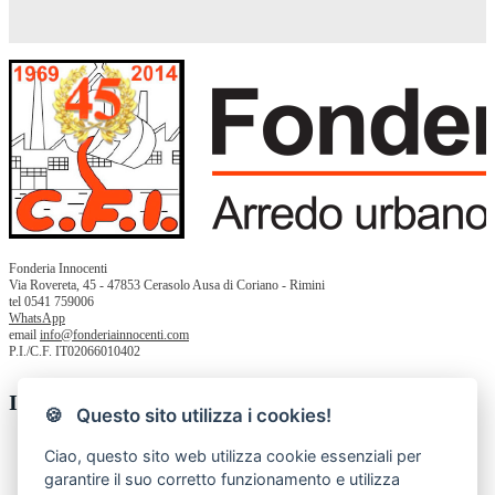
Fonderia Innocenti
Via Rovereta, 45 - 47853 Cerasolo Ausa di Coriano - Rimini
tel 0541 759006
WhatsApp
email
info@fonderiainnocenti.com
P.I./C.F. IT02066010402
Informazioni
🍪 Questo sito utilizza i cookies!
Chi siamo
Ciao, questo sito web utilizza cookie essenziali per
Privacy Policy
garantire il suo corretto funzionamento e utilizza
Termini e condizioni