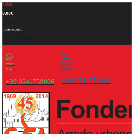
0
0,00€
Il carrello è vuoto!
Il mio account
Registrazione
Accesso
Servizio
Whats
Clienti
App
+39 0541759006
+39 0541759006