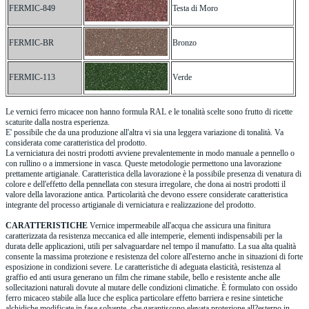
FERMIC-849
Testa di Moro
FERMIC-BR
Bronzo
FERMIC-113
Verde
Le vernici ferro micacee non hanno formula RAL e le tonalità scelte sono frutto di ricette
scaturite dalla nostra esperienza.
E' possibile che da una produzione all'altra vi sia una leggera variazione di tonalità. Va
considerata come caratteristica del prodotto.
La verniciatura dei nostri prodotti avviene prevalentemente in modo manuale a pennello o
con rullino o a immersione in vasca. Queste metodologie permettono una lavorazione
prettamente artigianale. Caratteristica della lavorazione è la possibile presenza di venatura di
colore e dell'effetto della pennellata con stesura irregolare, che dona ai nostri prodotti il
valore della lavorazione antica. Particolarità che devono essere considerate caratteristica
integrante del processo artigianale di verniciatura e realizzazione del prodotto.
CARATTERISTICHE
Vernice impermeabile all'acqua che assicura una finitura
caratterizzata da resistenza meccanica ed alle intemperie, elementi indispensabili per la
durata delle applicazioni, utili per salvaguardare nel tempo il manufatto. La sua alta qualità
consente la massima protezione e resistenza del colore all'esterno anche in situazioni di forte
esposizione in condizioni severe. Le caratteristiche di adeguata elasticità, resistenza al
graffio ed anti usura generano un film che rimane stabile, bello e resistente anche alle
sollecitazioni naturali dovute al mutare delle condizioni climatiche. È formulato con ossido
ferro micaceo stabile alla luce che esplica particolare effetto barriera e resine sintetiche
alchidiche modificate in fase solvente, che garantiscono elevata protezione all?esterno in