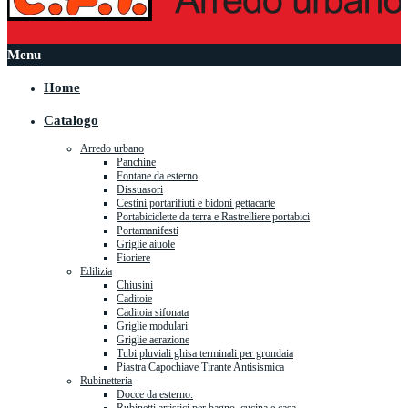
Menu
Home
Catalogo
Arredo urbano
Panchine
Fontane da esterno
Dissuasori
Cestini portarifiuti e bidoni gettacarte
Portabiciclette da terra e Rastrelliere portabici
Portamanifesti
Griglie aiuole
Fioriere
Edilizia
Chiusini
Caditoie
Caditoia sifonata
Griglie modulari
Griglie aerazione
Tubi pluviali ghisa terminali per grondaia
Piastra Capochiave Tirante Antisismica
Rubinetteria
Docce da esterno.