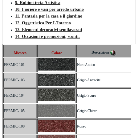
9. Rubinetteria Artistica
10. Fioriere e vasi per arredo urbano
11. Fantasia per la casa e il giardino
12. Oggettistica Per L'Interno
13. Elementi decorativi semilavorati
14. Occasioni e promozioni, sconti.
Descrizione
Micaceo
Colore
FERMIC-101
Nero Antico
FERMIC-103
Grigio Antracite
FERMIC-104
Grigio Scuro
FERMIC-105
Grigio Chiaro
FERMIC-108
Rosso