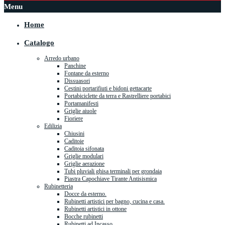
Menu
Home
Catalogo
Arredo urbano
Panchine
Fontane da esterno
Dissuasori
Cestini portarifiuti e bidoni gettacarte
Portabiciclette da terra e Rastrelliere portabici
Portamanifesti
Griglie aiuole
Fioriere
Edilizia
Chiusini
Caditoie
Caditoia sifonata
Griglie modulari
Griglie aerazione
Tubi pluviali ghisa terminali per grondaia
Piastra Capochiave Tirante Antisismica
Rubinetteria
Docce da esterno.
Rubinetti artistici per bagno, cucina e casa.
Rubinetti artistici in ottone
Bocche rubinetti
Rubinetti ad Incasso