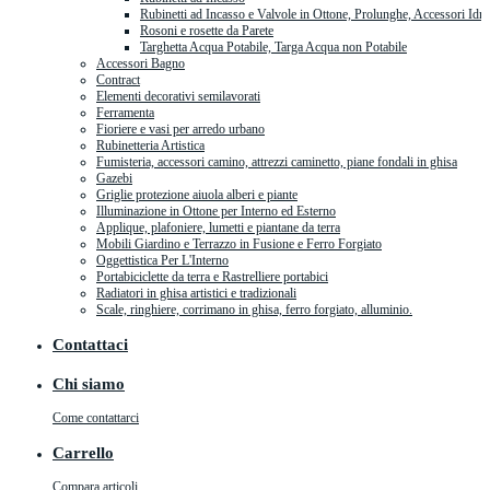
Rubinetti ad Incasso e Valvole in Ottone, Prolunghe, Accessori Idra
Rosoni e rosette da Parete
Targhetta Acqua Potabile, Targa Acqua non Potabile
Accessori Bagno
Contract
Elementi decorativi semilavorati
Ferramenta
Fioriere e vasi per arredo urbano
Rubinetteria Artistica
Fumisteria, accessori camino, attrezzi caminetto, piane fondali in ghisa
Gazebi
Griglie protezione aiuola alberi e piante
Illuminazione in Ottone per Interno ed Esterno
Applique, plafoniere, lumetti e piantane da terra
Mobili Giardino e Terrazzo in Fusione e Ferro Forgiato
Oggettistica Per L'Interno
Portabiciclette da terra e Rastrelliere portabici
Radiatori in ghisa artistici e tradizionali
Scale, ringhiere, corrimano in ghisa, ferro forgiato, alluminio.
Contattaci
Chi siamo
Come contattarci
Carrello
Compara articoli