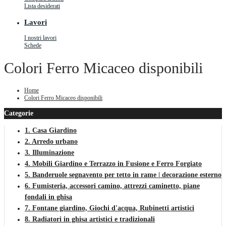
Lista desiderati
Lavori
I nostri lavori
Schede
Colori Ferro Micaceo disponibili
Home
Colori Ferro Micaceo disponibili
Categorie
1. Casa Giardino
2. Arredo urbano
3. Illuminazione
4. Mobili Giardino e Terrazzo in Fusione e Ferro Forgiato
5. Banderuole segnavento per tetto in rame | decorazione esterno
6. Fumisteria, accessori camino, attrezzi caminetto, piane
fondali in ghisa
7. Fontane giardino, Giochi d'acqua, Rubinetti artistici
8. Radiatori in ghisa artistici e tradizionali